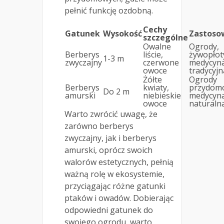
pełnić funkcję ozdobną.
Cechy
Gatunek
Wysokość
Zastoso
szczególne
Owalne
Ogrody,
Berberys
liście,
żywopłot
1-3 m
zwyczajny
czerwone
medycyn
owoce
tradycyjn
Żółte
Ogrody
Berberys
kwiaty,
przydom
Do 2 m
amurski
niebieskie
medycyn
owoce
naturaln
Warto zwrócić uwagę, że
zarówno berberys
zwyczajny, jak i berberys
amurski, oprócz swoich
walorów estetycznych, pełnią
ważną rolę w ekosystemie,
przyciągając różne gatunki
ptaków i owadów. Dobierając
odpowiedni gatunek do
swojego ogrodu, warto