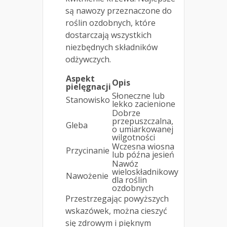
są nawozy przeznaczone do
roślin ozdobnych, które
dostarczają wszystkich
niezbędnych składników
odżywczych.
Aspekt
Opis
pielęgnacji
Słoneczne lub
Stanowisko
lekko zacienione
Dobrze
przepuszczalna,
Gleba
o umiarkowanej
wilgotności
Wczesna wiosna
Przycinanie
lub późna jesień
Nawóz
wieloskładnikowy
Nawożenie
dla roślin
ozdobnych
Przestrzegając powyższych
wskazówek, można cieszyć
się zdrowym i pięknym