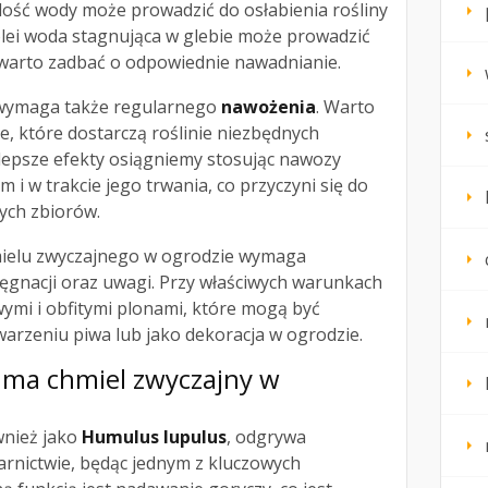
lość wody może prowadzić do osłabienia rośliny
olei woda stagnująca w glebie może prowadzić
 warto zadbać o odpowiednie nawadnianie.
 wymaga także regularnego
nawożenia
. Warto
, które dostarczą roślinie niezbędnych
lepsze efekty osiągniemy stosując nawozy
i w trakcie jego trwania, co przyczyni się do
ych zbiorów.
ielu zwyczajnego w ogrodzie wymaga
ęgnacji oraz uwagi. Przy właściwych warunkach
wymi i obfitymi plonami, które mogą być
rzeniu piwa lub jako dekoracja w ogrodzie.
 ma chmiel zwyczajny w
wnież jako
Humulus lupulus
, odgrywa
rnictwie, będąc jednym z kluczowych