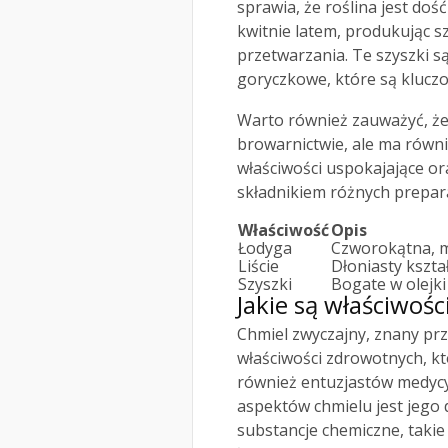
sprawia, że roślina jest doś
kwitnie latem, produkując sz
przetwarzania. Te szyszki 
goryczkowe, które są kluczo
Warto również zauważyć, że 
browarnictwie, ale ma równi
właściwości uspokajające or
składnikiem różnych prepar
Właściwość
Opis
Łodyga
Czworokątna, m
Liście
Dłoniasty kszta
Szyszki
Bogate w olejki
Jakie są właściwoś
Chmiel zwyczajny, znany prz
właściwości zdrowotnych, kt
również entuzjastów medycy
aspektów chmielu jest jego 
substancje chemiczne, takie