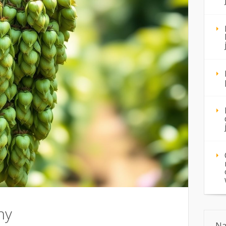
ny
Na