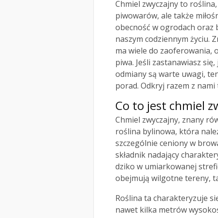
Chmiel zwyczajny to roślina,
piwowarów, ale także miłośn
obecność w ogrodach oraz b
naszym codziennym życiu. Z
ma wiele do zaoferowania, 
piwa. Jeśli zastanawiasz się
odmiany są warte uwagi, ten 
porad. Odkryj razem z nami 
Co to jest chmiel 
Chmiel zwyczajny, znany ró
roślina bylinowa, która nal
szczególnie ceniony w browa
składnik nadający charakter
dziko w umiarkowanej strefie
obejmują wilgotne tereny, t
Roślina ta charakteryzuje s
nawet kilka metrów wysokości