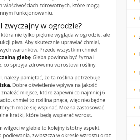
ch właściwościach zdrowotnych, które mogą
ennym funkcjonowaniu.
l zwyczajny w ogrodzie?
 która nie tylko pięknie wygląda w ogrodzie, ale
ukcji piwa. Aby skutecznie uprawiać chmiel,
zowych warunków. Przede wszystkim chmiel
czalną glebę
. Gleba powinna być żyzna i
, co sprzyja zdrowemu wzrostowi rośliny.
, należy pamiętać, że ta roślina potrzebuje
iska
. Dobre oświetlenie wpływa na jakość
 znaleźć miejsce, które zapewni co najmniej 6
adto, chmiel to roślina pnąca, więc niezbędne
których może się wspinać. Można zastosować
alne kratki, które będą wspierać wzrost.
wilgoci w glebie to kolejny istotny aspekt.
podlewania, zwłaszcza w okresie wzrostu oraz