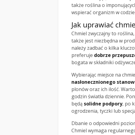
także roślina o imponujący
wspierać organizm w codzi
Jak uprawiać chmie
Chmiel zwyczajny to roślina,
także jest niezbędna w prod
należy zadbać o kilka kluc
preferuje
dobrze przepusz
bogata w składniki odżywcze
Wybierając miejsce na chmiel
nasłonecznionego stanow
plonów oraz ich ilość. Warto
godzin światła dziennie. Pon
będą
solidne podpory
, po 
ogrodzenia, tyczki lub specj
Dbanie o odpowiedni poziom 
Chmiel wymaga regularnego 