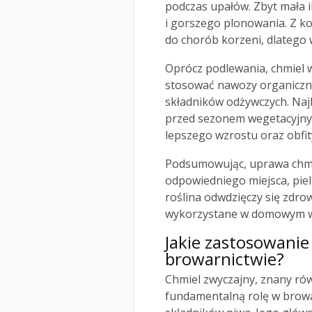
podczas upałów. Zbyt mała i
i gorszego plonowania. Z k
do chorób korzeni, dlatego
Oprócz podlewania, chmiel
stosować nawozy organiczne
składników odżywczych. Naj
przed sezonem wegetacyjnym 
lepszego wzrostu oraz obfit
Podsumowując, uprawa chm
odpowiedniego miejsca, piel
roślina odwdzięczy się zdro
wykorzystane w domowym wa
Jakie zastosowanie
browarnictwie?
Chmiel zwyczajny, znany ró
fundamentalną rolę w browa