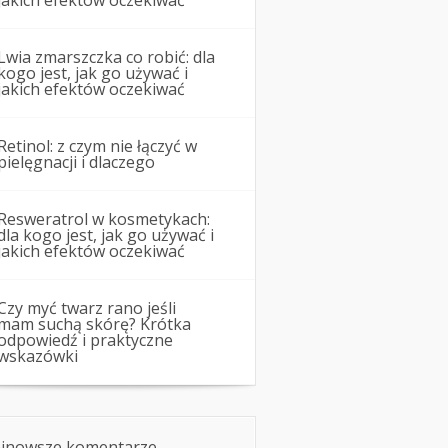
jakich efektów oczekiwać
Lwia zmarszczka co robić: dla
kogo jest, jak go używać i
jakich efektów oczekiwać
Retinol: z czym nie łączyć w
pielęgnacji i dlaczego
Resweratrol w kosmetykach:
dla kogo jest, jak go używać i
jakich efektów oczekiwać
Czy myć twarz rano jeśli
mam suchą skórę? Krótka
odpowiedź i praktyczne
wskazówki
jnowsze komentarze