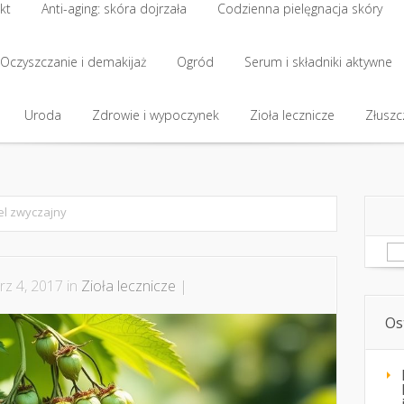
kt
Anti-aging: skóra dojrzała
Codzienna pielęgnacja skóry
kt
Oczyszczanie i demakijaż
Anti-aging: skóra dojrzała
Ogród
Codzienna pielęgnacja skóry
Serum i składniki aktywne
Oczyszczanie i demakijaż
Uroda
Zdrowie i wypoczynek
Ogród
Serum i składniki aktywne
Zioła lecznicze
Złuszcz
Uroda
Zdrowie i wypoczynek
Zioła lecznicze
Złuszcz
el zwyczajny
Sz
z 4, 2017 in
Zioła lecznicze
|
Os