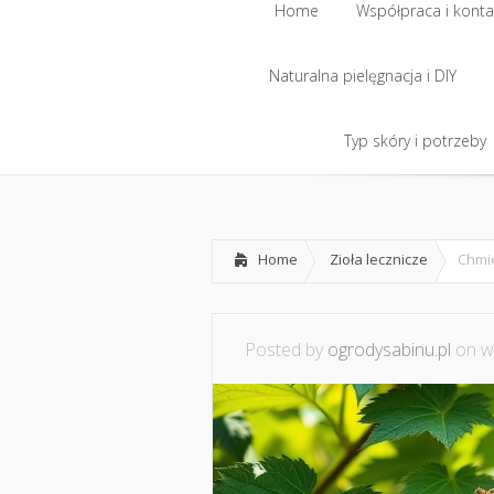
Home
Współpraca i konta
Naturalna pielęgnacja i DIY
Home
Współpraca i konta
Naturalna pielęgnacja i DIY
Typ skóry i potrzeby
Typ skóry i potrzeby
Home
Zioła lecznicze
Chmi
Posted by
ogrodysabinu.pl
on wr