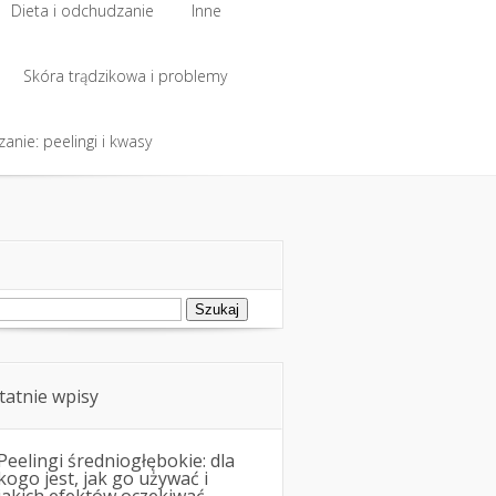
Dieta i odchudzanie
Inne
Dieta i odchudzanie
Skóra trądzikowa i problemy
Inne
anie: peelingi i kwasy
Skóra trądzikowa i problemy
anie: peelingi i kwasy
ukaj:
tatnie wpisy
Peelingi średniogłębokie: dla
kogo jest, jak go używać i