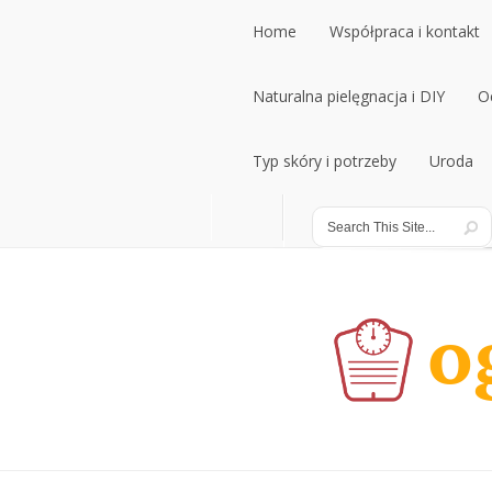
Home
Współpraca i kontakt
Home
Naturalna pielęgnacja i DIY
Współpraca i kontakt
O
Naturalna pielęgnacja i DIY
Typ skóry i potrzeby
Uroda
O
Typ skóry i potrzeby
Uroda