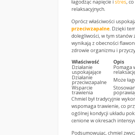
łagodząc napięcie i
stres
, c
relaksacyjnych.
Oprócz właściwości uspokaj
przeciwzapalne
. Dzięki t
dolegliwości, w tym stanów
wynikają z obecności flawon
zdrowie organizmu i przycz
Właściwość
Opis
Działanie
Pomaga w 
uspokajające
relaksację
Działanie
Może łag
przeciwzapalne
Wsparcie
Stosowan
trawienia
poprawiaj
Chmiel był tradycyjnie wykor
wspomaga trawienie, co prz
ogólnej kondycji układu po
cenione w okresach intensyw
Podsumowując, chmiel zwycza