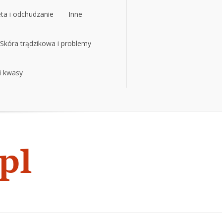
eta i odchudzanie
Inne
eta i odchudzanie
Skóra trądzikowa i problemy
Inne
 i kwasy
Skóra trądzikowa i problemy
 i kwasy