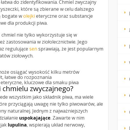
ć łatwa do zidentyfikowania. Chmiel zwyczajny
yszeczki, które są zbierane w celu dalszego
są bogate w
olejki
eteryczne oraz substancje
we dla produkcji piwa.
chmiel nie tylko wykorzystuje się w
eż zastosowania w ziołolecznictwie. Jego
az regulujące
sen
sprawiają, że jest popularnym
atów ziołowych.
oże osiągać wysokość kilku metrów
łt, łatwe do rozpoznania
 eteryczne, kluczowe dla smaku piwa
ci chmielu zwyczajnego?
ede wszystkim jako składnik piwa, ma wiele
óre przyciągają uwagę nie tylko piwowarów, ale
ny naturalnej. Jednym z najważniejszych
działanie
uspokajające
. Zawarte w nim
 jak
lupulina
, wspierają układ nerwowy,