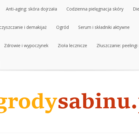
Anti-aging: skóra dojrzała
Codzienna pielęgnacja skóry
Di
czyszczanie i demakijaż
Anti-aging: skóra dojrzała
Ogród
Codzienna pielęgnacja skóry
Serum i składniki aktywne
Di
czyszczanie i demakijaż
Zdrowie i wypoczynek
Ogród
Zioła lecznicze
Serum i składniki aktywne
Złuszczanie: peelingi
Zdrowie i wypoczynek
Zioła lecznicze
Złuszczanie: peelingi