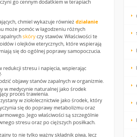
o czyni go cennym dodatkiem w terapiach
ających, chmiel wykazuje również
działanie
emu może pomóc w łagodzeniu różnych
 zapalnych
skóry
czy stawów. Właściwości te
oidów i olejków eterycznych, które wspierają
yniają się do ogólnej poprawy samopoczucia.
redukcji stresu i napięcia, wspierając
.
odzić objawy stanów zapalnych w organizmie.
y w medycynie naturalnej jako środek
ący proces trawienia.
zystany w ziołolecznictwie jako środek, który
yczynia się do poprawy metabolizmu oraz
karmowego. Jego właściwości są szczególnie
nego stresu oraz po cięższych posiłkach.
jny to nie tylko ważny składnik piwa, lecz