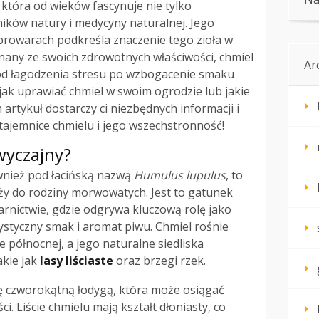
 która od wieków fascynuje nie tylko
ików natury i medycyny naturalnej. Jego
rowarach podkreśla znaczenie tego zioła w
nany ze swoich zdrowotnych właściwości, chmiel
Ar
od łagodzenia stresu po wzbogacenie smaku
, jak uprawiać chmiel w swoim ogrodzie lub jakie
artykuł dostarczy ci niezbędnych informacji i
tajemnice chmielu i jego wszechstronność!
zwyczajny?
wnież pod łacińską nazwą
Humulus lupulus
, to
eży do rodziny morwowatych. Jest to gatunek
rnictwie, gdzie odgrywa kluczową rolę jako
ystyczny smak i aromat piwu. Chmiel rośnie
 północnej, a jego naturalne siedliska
akie jak
lasy liściaste
oraz brzegi rzek.
ię czworokątną łodygą, która może osiągać
. Liście chmielu mają kształt dłoniasty, co