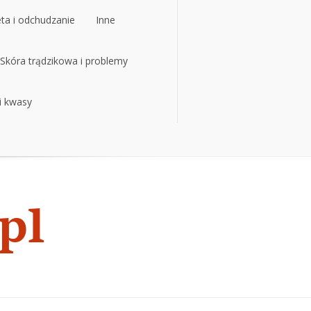
eta i odchudzanie
Inne
eta i odchudzanie
Skóra trądzikowa i problemy
Inne
 i kwasy
Skóra trądzikowa i problemy
 i kwasy