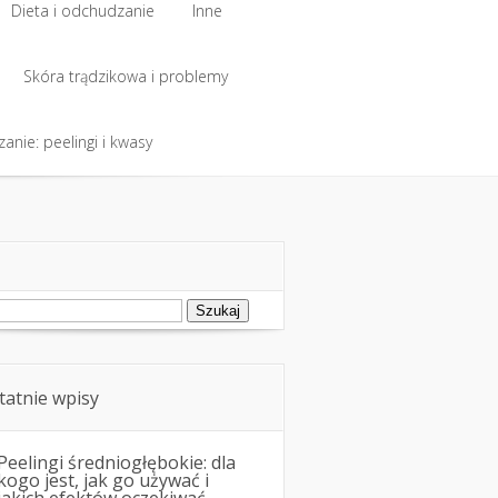
Dieta i odchudzanie
Inne
Dieta i odchudzanie
Skóra trądzikowa i problemy
Inne
anie: peelingi i kwasy
Skóra trądzikowa i problemy
anie: peelingi i kwasy
ukaj:
tatnie wpisy
Peelingi średniogłębokie: dla
kogo jest, jak go używać i