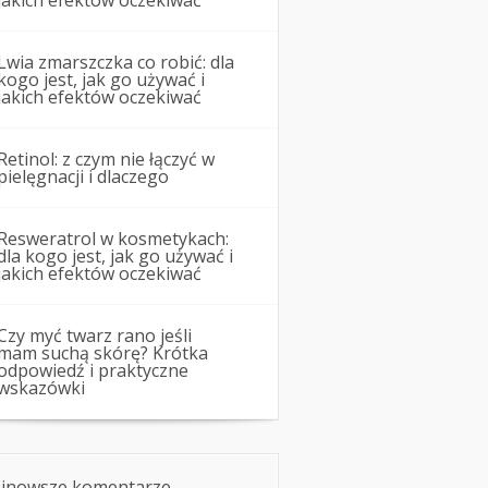
jakich efektów oczekiwać
Lwia zmarszczka co robić: dla
kogo jest, jak go używać i
jakich efektów oczekiwać
Retinol: z czym nie łączyć w
pielęgnacji i dlaczego
Resweratrol w kosmetykach:
dla kogo jest, jak go używać i
jakich efektów oczekiwać
Czy myć twarz rano jeśli
mam suchą skórę? Krótka
odpowiedź i praktyczne
wskazówki
jnowsze komentarze