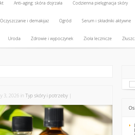
kt
Anti-aging: skóra dojrzała
Codzienna pielęgnacja skóry
kt
Oczyszczanie i demakijaż
Anti-aging: skóra dojrzała
Ogród
Codzienna pielęgnacja skóry
Serum i składniki aktywne
Oczyszczanie i demakijaż
Uroda
Zdrowie i wypoczynek
Ogród
Serum i składniki aktywne
Zioła lecznicze
Złuszcz
Uroda
Zdrowie i wypoczynek
Zioła lecznicze
Złuszcz
Sz
y 3, 2026 in
Typ skóry i potrzeby
|
Os