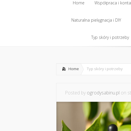
Home
Współpraca i konta
Naturalna pielęgnacja i DIY
Home
Współpraca i konta
Naturalna pielęgnacja i DIY
Typ skóry i potrzeby
Typ skóry i potrzeby
Home
Typ skóry i potrzeby
Posted by
ogrodysabinu.pl
on st