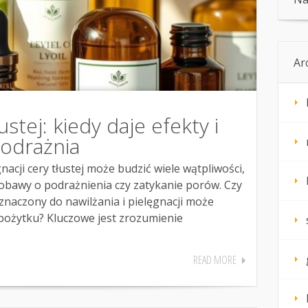
Ar
ustej: kiedy daje efekty i
podrażnia
acji cery tłustej może budzić wiele wątpliwości,
 obawy o podrażnienia czy zatykanie porów. Czy
znaczony do nawilżania i pielęgnacji może
 pożytku? Kluczowe jest zrozumienie
READ MORE