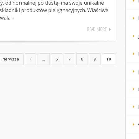
, od normalnej po tłustą, ma swoje unikalne
 składniki produktów pielęgnacyjnych. Właściwe
ala...
READ MORE
« Pierwsza
«
...
6
7
8
9
10