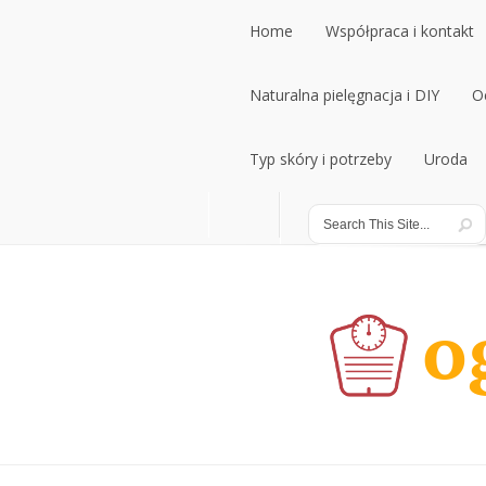
Home
Współpraca i kontakt
Home
Naturalna pielęgnacja i DIY
Współpraca i kontakt
O
Naturalna pielęgnacja i DIY
Typ skóry i potrzeby
Uroda
O
Typ skóry i potrzeby
Uroda