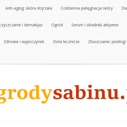
Anti-aging: skóra dojrzała
Codzienna pielęgnacja skóry
Di
czyszczanie i demakijaż
Anti-aging: skóra dojrzała
Ogród
Codzienna pielęgnacja skóry
Serum i składniki aktywne
Di
czyszczanie i demakijaż
Zdrowie i wypoczynek
Ogród
Zioła lecznicze
Serum i składniki aktywne
Złuszczanie: peelingi
Zdrowie i wypoczynek
Zioła lecznicze
Złuszczanie: peelingi