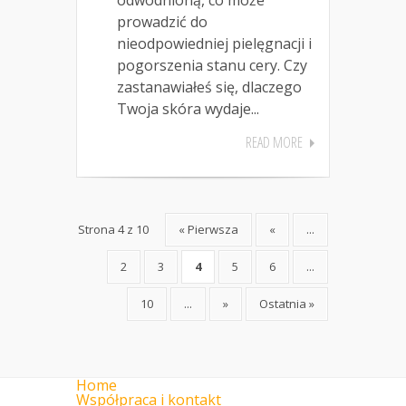
prowadzić do
nieodpowiedniej pielęgnacji i
pogorszenia stanu cery. Czy
zastanawiałeś się, dlaczego
Twoja skóra wydaje...
READ MORE
Strona 4 z 10
« Pierwsza
«
...
2
3
4
5
6
...
10
...
»
Ostatnia »
Home
Współpraca i kontakt