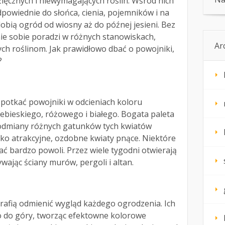
ięcznych i niewymagających roślin. Wśród nich
owiednie do słońca, cienia, pojemników i na
dobią ogród od wiosny aż do późnej jesieni. Bez
ie sobie poradzi w różnych stanowiskach,
Ar
ch roślinom. Jak prawidłowo dbać o powojniki,
?
otkać powojniki w odcieniach koloru
ebieskiego, różowego i białego. Bogata paleta
e odmiany różnych gatunków tych kwiatów
ko atrakcyjne, ozdobne kwiaty pnące. Niektóre
ać bardzo powoli. Przez wiele tygodni otwierają
ywając ściany murów, pergoli i altan.
rafią odmienić wygląd każdego ogrodzenia. Ich
o do góry, tworząc efektowne kolorowe