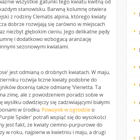
żnie wszystkie gatunki tego kwiatu kwitną od
a każdym stanowisku. Barwną kolumnę otwiera
jski z rodziny Clematis alpina, którego kwiaty
za dobrze rozwijają się zarówno w miejscach
 niezbyt głębokim cieniu. Jego delikatne pędy
lumnę i dodatkowo wzbogacą aranżację
z innymi sezonowymi kwiatami.
ose’ jest odmianą o drobnych kwiatach. W maju,
zierniku rozwija liczne kwiaty podobne do
jników docenią także odmianę ‘Vienetta. Ta
na zimę, ale z powodzeniem poradzi sobie w
ę wysiłku odwdzięczy się zadziwiającymi białymi
mponami w środku.
Powojnik w ogrodzie
o
urple Spider’ potrafi wspiąć się do wysokości
any jest fakt, że kwiaty ciemno-purpurowe do
zy w roku, najpierw w kwietniu i maju, a drugi