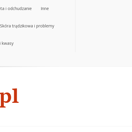
eta i odchudzanie
Inne
eta i odchudzanie
Skóra trądzikowa i problemy
Inne
 i kwasy
Skóra trądzikowa i problemy
 i kwasy