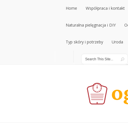
Home
Współpraca i kontakt
Home
Naturalna pielęgnacja i DIY
Współpraca i kontakt
O
Naturalna pielęgnacja i DIY
Typ skóry i potrzeby
Uroda
O
Typ skóry i potrzeby
Uroda