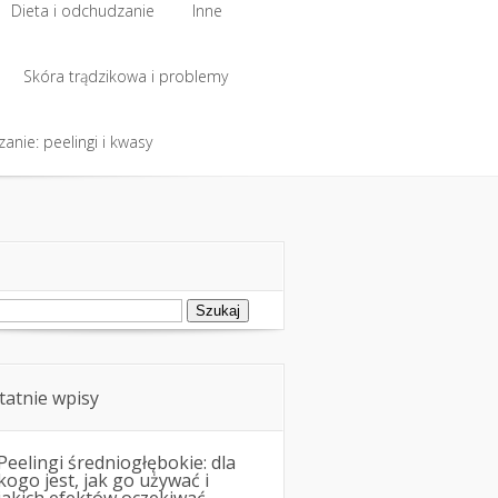
Dieta i odchudzanie
Inne
Dieta i odchudzanie
Skóra trądzikowa i problemy
Inne
anie: peelingi i kwasy
Skóra trądzikowa i problemy
anie: peelingi i kwasy
ukaj:
tatnie wpisy
Peelingi średniogłębokie: dla
kogo jest, jak go używać i