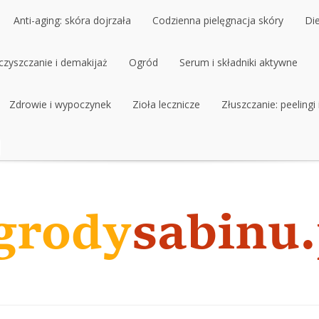
Anti-aging: skóra dojrzała
Codzienna pielęgnacja skóry
Di
czyszczanie i demakijaż
Anti-aging: skóra dojrzała
Ogród
Codzienna pielęgnacja skóry
Serum i składniki aktywne
Di
czyszczanie i demakijaż
Zdrowie i wypoczynek
Ogród
Zioła lecznicze
Serum i składniki aktywne
Złuszczanie: peelingi
Zdrowie i wypoczynek
Zioła lecznicze
Złuszczanie: peelingi