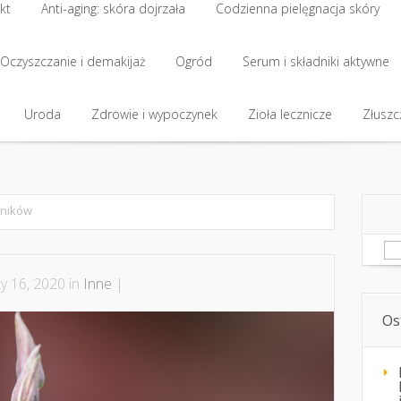
kt
Anti-aging: skóra dojrzała
Codzienna pielęgnacja skóry
kt
Oczyszczanie i demakijaż
Anti-aging: skóra dojrzała
Ogród
Codzienna pielęgnacja skóry
Serum i składniki aktywne
Oczyszczanie i demakijaż
Uroda
Zdrowie i wypoczynek
Ogród
Serum i składniki aktywne
Zioła lecznicze
Złuszcz
Uroda
Zdrowie i wypoczynek
Zioła lecznicze
Złuszcz
ników
Sz
y 16, 2020 in
Inne
|
Os