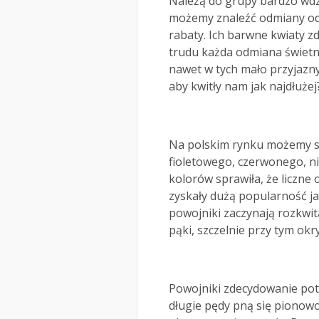
Należą do grupy bardzo wdz
możemy znaleźć odmiany odp
rabaty. Ich barwne kwiaty z
trudu każda odmiana świetn
nawet w tych mało przyjazny
aby kwitły nam jak najdłużej
Na polskim rynku możemy sp
fioletowego, czerwonego, ni
kolorów sprawiła, że liczn
zyskały dużą popularność ja
powojniki zaczynają rozkwit
pąki, szczelnie przy tym okr
Powojniki zdecydowanie pot
długie pędy pną się pionow