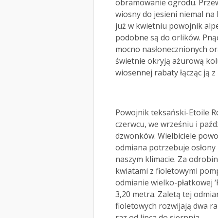
obramowanie ogrodu. Przewa
wiosny do jesieni niemal n
już w kwietniu powojnik alpe
podobne są do orlików. Pnąc
mocno nasłonecznionych oraz
świetnie okryją ażurową ko
wiosennej rabaty łącząc ją 
Powojnik teksański-Etoile R
czerwcu, we wrześniu i paźd
dzwonków. Wielbiciele powo
odmiana potrzebuje osłony 
naszym klimacie. Za odrobin
kwiatami z fioletowymi po
odmianie wielko-płatkowej ‘P
3,20 metra. Zaletą tej odmi
fioletowych rozwijają dwa ra
raz od lipca do sierpnia.