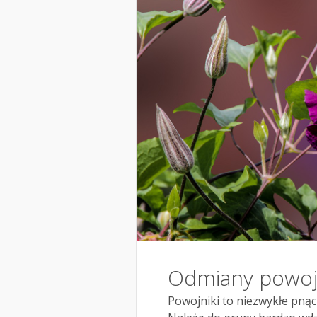
Odmiany powoj
Powojniki to niezwykłe pnąc