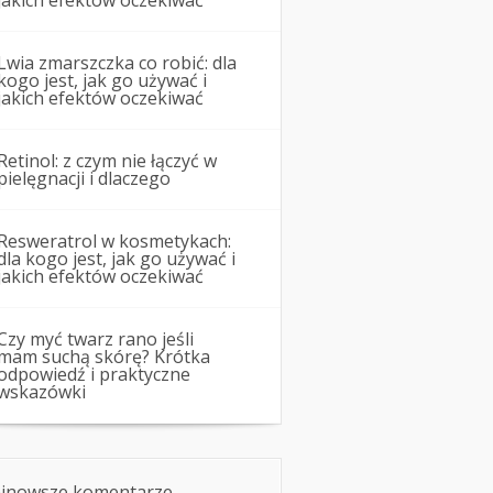
jakich efektów oczekiwać
Lwia zmarszczka co robić: dla
kogo jest, jak go używać i
jakich efektów oczekiwać
Retinol: z czym nie łączyć w
pielęgnacji i dlaczego
Resweratrol w kosmetykach:
dla kogo jest, jak go używać i
jakich efektów oczekiwać
Czy myć twarz rano jeśli
mam suchą skórę? Krótka
odpowiedź i praktyczne
wskazówki
jnowsze komentarze