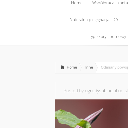
Home
Współpraca i konta
Naturalna pielęgnacja i DIY
Home
Współpraca i konta
Naturalna pielęgnacja i DIY
Typ skóry i potrzeby
Typ skóry i potrzeby
Home
Inne
Odmiany powoj
Posted by
ogrodysabinu.pl
on st