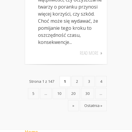
twarzy o poranku przynosi
więcej korzyści, czy szkód.
Choć może się wydawać, że
pomijanie tego kroku to
oszczędność czasu,
konsekwencje...
READ MORE
Strona 1 z 147
1
2
3
4
5
...
10
20
30
...
»
Ostatnia »