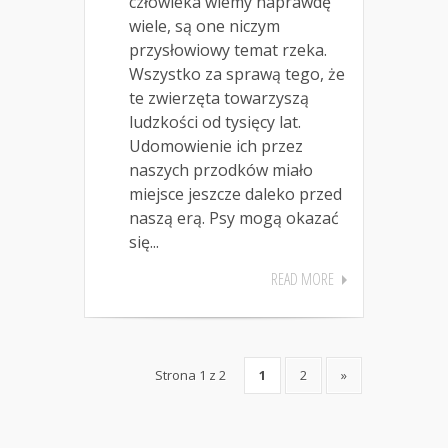
człowieka wiemy naprawdę
wiele, są one niczym
przysłowiowy temat rzeka.
Wszystko za sprawą tego, że
te zwierzęta towarzyszą
ludzkości od tysięcy lat.
Udomowienie ich przez
naszych przodków miało
miejsce jeszcze daleko przed
naszą erą. Psy mogą okazać
się...
READ MORE
Strona 1 z 2
1
2
»