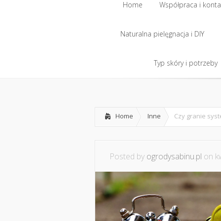
Home
Współpraca i konta
Naturalna pielęgnacja i DIY
Home
Współpraca i konta
Naturalna pielęgnacja i DIY
Typ skóry i potrzeby
Typ skóry i potrzeby
Home
Inne
Czy granie syst
Posted by
ogrodysabinu.pl
on kw