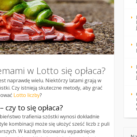
emami w Lotto się opłaca?
est naprawdę wielu. Niektórzy latami grają w
óstki. Czy istnieją skuteczne metody, aby grać
ypować
Lotto liczby
?
 czy to się opłaca?
eństwo trafienia szóstki wynosi dokładnie
tyle kombinacji może się ułożyć sześć liczb z puli
 gorszych. W każdym losowaniu wypadnięcie
Na