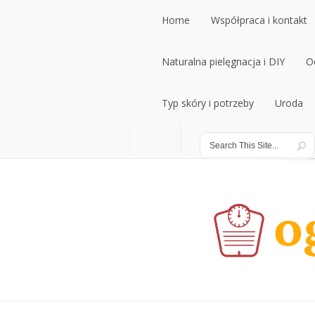
Home
Współpraca i kontakt
Home
Naturalna pielęgnacja i DIY
Współpraca i kontakt
O
Naturalna pielęgnacja i DIY
Typ skóry i potrzeby
Uroda
O
Typ skóry i potrzeby
Uroda