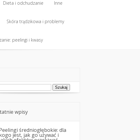
Dieta i odchudzanie
Inne
Dieta i odchudzanie
Skóra trądzikowa i problemy
Inne
anie: peelingi i kwasy
Skóra trądzikowa i problemy
anie: peelingi i kwasy
ukaj:
tatnie wpisy
Peelingi średniogłębokie: dla
kogo jest, jak go używać i