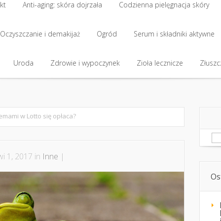
kt
Anti-aging: skóra dojrzała
Codzienna pielęgnacja skóry
kt
Oczyszczanie i demakijaż
Anti-aging: skóra dojrzała
Ogród
Codzienna pielęgnacja skóry
Serum i składniki aktywne
Oczyszczanie i demakijaż
Uroda
Zdrowie i wypoczynek
Ogród
Serum i składniki aktywne
Zioła lecznicze
Złuszcz
Uroda
Zdrowie i wypoczynek
Zioła lecznicze
Złuszcz
emami w Lotto się opłaca?
Sz
i 1, 2017 in
Inne
|
Os