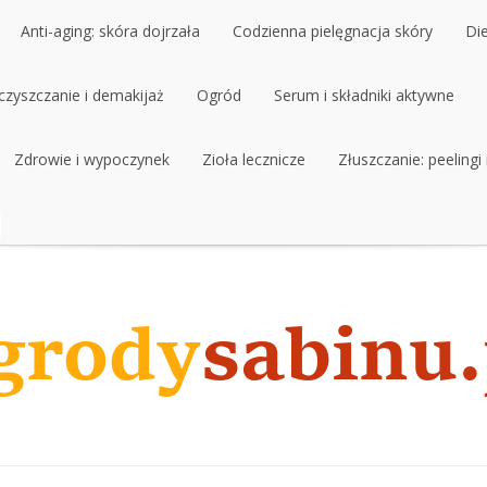
Anti-aging: skóra dojrzała
Codzienna pielęgnacja skóry
Di
czyszczanie i demakijaż
Anti-aging: skóra dojrzała
Ogród
Codzienna pielęgnacja skóry
Serum i składniki aktywne
Di
czyszczanie i demakijaż
Zdrowie i wypoczynek
Ogród
Zioła lecznicze
Serum i składniki aktywne
Złuszczanie: peelingi
Zdrowie i wypoczynek
Zioła lecznicze
Złuszczanie: peelingi