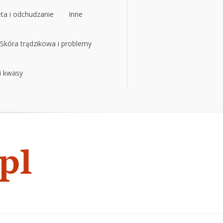
eta i odchudzanie
Inne
eta i odchudzanie
Skóra trądzikowa i problemy
Inne
 i kwasy
Skóra trądzikowa i problemy
 i kwasy