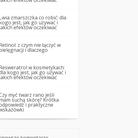
jakich efektów oczekiwać
Lwia zmarszczka co robić: dla
kogo jest, jak go używać i
jakich efektów oczekiwać
Retinol: z czym nie łączyć w
pielęgnacji i dlaczego
Resweratrol w kosmetykach:
dla kogo jest, jak go używać i
jakich efektów oczekiwać
Czy myć twarz rano jeśli
mam suchą skórę? Krótka
odpowiedź i praktyczne
wskazówki
jnowsze komentarze