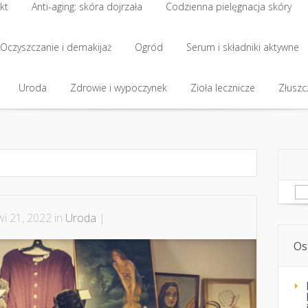
kt
Anti-aging: skóra dojrzała
Codzienna pielęgnacja skóry
Oczyszczanie i demakijaż
Ogród
Serum i składniki aktywne
Uroda
Zdrowie i wypoczynek
Zioła lecznicze
Złuszcz
Sz
i 21, 2022 in
Uroda
|
Os