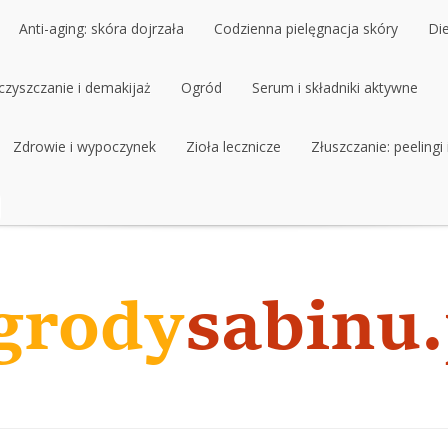
Anti-aging: skóra dojrzała
Codzienna pielęgnacja skóry
Di
czyszczanie i demakijaż
Ogród
Serum i składniki aktywne
Zdrowie i wypoczynek
Zioła lecznicze
Złuszczanie: peelingi