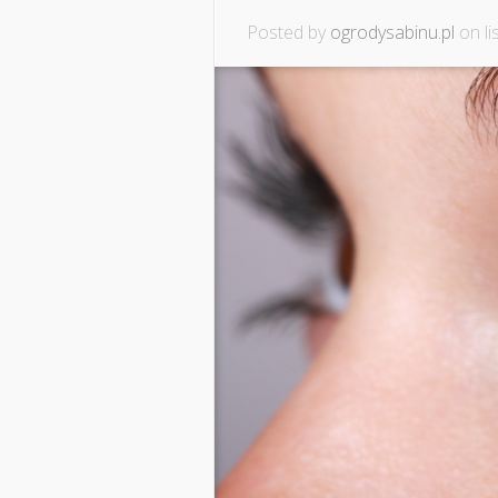
Posted by
ogrodysabinu.pl
on li