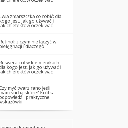
jakich efektów oczekiwać
Lwia zmarszczka co robić: dla
kogo jest, jak go używać i
jakich efektów oczekiwać
Retinol: z czym nie łączyć w
pielęgnacji i dlaczego
Resweratrol w kosmetykach:
dla kogo jest, jak go używać i
jakich efektów oczekiwać
Czy myć twarz rano jeśli
mam suchą skórę? Krótka
odpowiedź i praktyczne
wskazówki
jnowsze komentarze