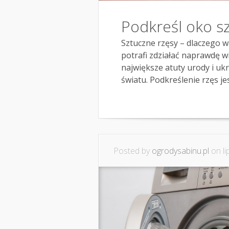
Podkreśl oko s
Sztuczne rzęsy – dlaczego w
potrafi zdziałać naprawdę w
największe atuty urody i uk
światu. Podkreślenie rzęs je
Posted by
ogrodysabinu.pl
on li