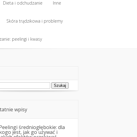
Dieta i odchudzanie
Inne
Skóra trądzikowa i problemy
anie: peelingi i kwasy
ukaj:
tatnie wpisy
Peelingi średniogłębokie: dla
kogo jest, jak go używać i