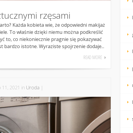
ztucznymi rzęsami
arto? Każda kobieta wie, że odpowiedni makijaż
iele. To właśnie dzięki niemu można podkreślić
ryć to, co niekoniecznie pragnie się pokazywać
st bardzo istotne. Wyraziste spojrzenie dodaje...
READ MORE
p 11, 2021 in
Uroda
|