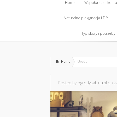
Home
Współpraca i konta
Naturalna pielęgnacja i DIY
Typ skóry i potrzeby
Home
Uroda
Posted by
ogrodysabinu.pl
on kw