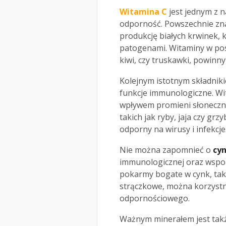
Witamina C
jest jednym z n
odporność. Powszechnie zna
produkcję białych krwinek,
patogenami. Witaminy w pos
kiwi, czy truskawki, powinny
Kolejnym istotnym składnik
funkcje immunologiczne. Wi
wpływem promieni słoneczny
takich jak ryby, jaja czy grzy
odporny na wirusy i infekcje
Nie można zapomnieć o
cy
immunologicznej oraz wspom
pokarmy bogate w cynk, taki
strączkowe, można korzystn
odpornościowego.
Ważnym minerałem jest ta