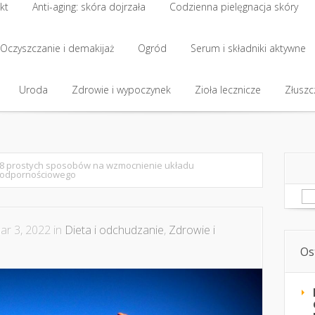
kt
Anti-aging: skóra dojrzała
Codzienna pielęgnacja skóry
kt
Oczyszczanie i demakijaż
Anti-aging: skóra dojrzała
Ogród
Codzienna pielęgnacja skóry
Serum i składniki aktywne
Oczyszczanie i demakijaż
Uroda
Zdrowie i wypoczynek
Ogród
Serum i składniki aktywne
Zioła lecznicze
Złuszcz
Uroda
Zdrowie i wypoczynek
Zioła lecznicze
Złuszcz
8 prostych sposobów na wzmocnienie układu
odpornościowego
Sz
r 3, 2022 in
Dieta i odchudzanie
,
Zdrowie i
Os