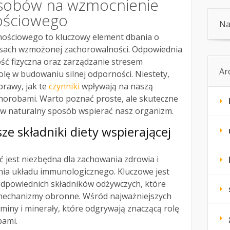
osobów na wzmocnienie
ościowego
Na
ościowego to kluczowy element dbania o
esach wzmożonej zachorowalności. Odpowiednia
ść fizyczna oraz zarządzanie stresem
Ar
lę w budowaniu silnej odporności. Niestety,
prawy, jak te
czynniki
wpływają na naszą
horobami. Warto poznać proste, ale skuteczne
w naturalny sposób wspierać nasz organizm.
jsze
składniki
diety wspierającej
 jest niezbędna dla zachowania zdrowia i
ia układu immunologicznego. Kluczowe jest
dpowiednich składników odżywczych, które
echanizmy obronne. Wśród najważniejszych
aminy i minerały, które odgrywają znaczącą rolę
bami.