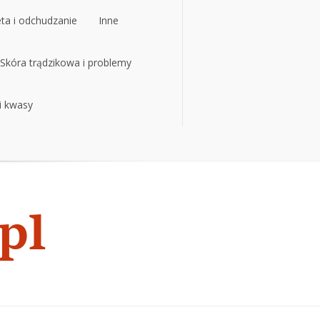
eta i odchudzanie
Inne
eta i odchudzanie
Skóra trądzikowa i problemy
Inne
 i kwasy
Skóra trądzikowa i problemy
 i kwasy