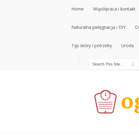
Home
Współpraca i kontakt
Home
Naturalna pielęgnacja i DIY
Współpraca i kontakt
O
Naturalna pielęgnacja i DIY
Typ skóry i potrzeby
Uroda
O
Typ skóry i potrzeby
Uroda