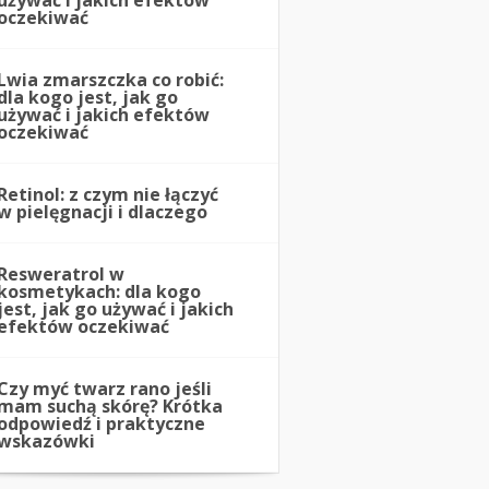
używać i jakich efektów
oczekiwać
Lwia zmarszczka co robić:
dla kogo jest, jak go
używać i jakich efektów
oczekiwać
Retinol: z czym nie łączyć
w pielęgnacji i dlaczego
Resweratrol w
kosmetykach: dla kogo
jest, jak go używać i jakich
efektów oczekiwać
Czy myć twarz rano jeśli
mam suchą skórę? Krótka
odpowiedź i praktyczne
wskazówki