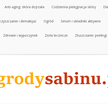
Anti-aging: skóra dojrzała
Codzienna pielęgnacja skóry
Di
czyszczanie i demakijaż
Anti-aging: skóra dojrzała
Ogród
Codzienna pielęgnacja skóry
Serum i składniki aktywne
Di
czyszczanie i demakijaż
Zdrowie i wypoczynek
Ogród
Zioła lecznicze
Serum i składniki aktywne
Złuszczanie: peelingi
Zdrowie i wypoczynek
Zioła lecznicze
Złuszczanie: peelingi