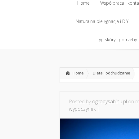
Home
Współpraca i konta
Naturalna pielęgnacja i DIY
Home
Współpraca i konta
Naturalna pielęgnacja i DIY
Typ skóry i potrzeby
Typ skóry i potrzeby
Home
Dieta i odchudzanie
Posted by
ogrodysabinu.pl
on ma
wypoczynek
|