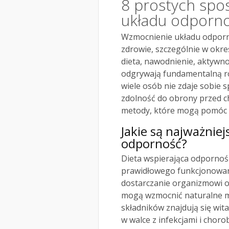
8 prostych sp
układu odporn
Wzmocnienie układu odporn
zdrowie, szczególnie w okr
dieta, nawodnienie, aktywno
odgrywają fundamentalną ro
wiele osób nie zdaje sobie s
zdolność do obrony przed c
metody, które mogą pomóc 
Jakie są najważnie
odporność?
Dieta wspierająca odporność
prawidłowego funkcjonowan
dostarczanie organizmowi o
mogą wzmocnić naturalne m
składników znajdują się wit
w walce z infekcjami i choro