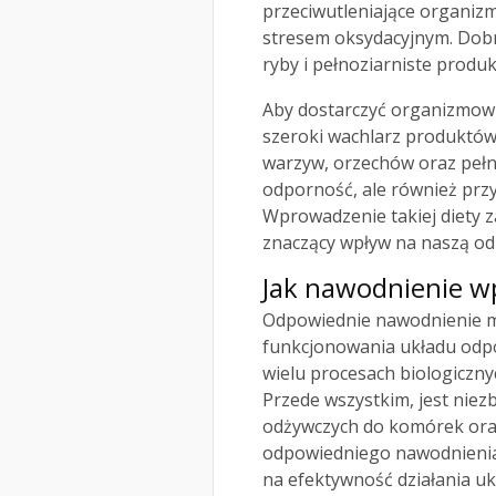
przeciwutleniające organi
stresem oksydacyjnym. Dobry
ryby i pełnoziarniste produk
Aby dostarczyć organizmowi 
szeroki wachlarz produktów
warzyw, orzechów oraz pełn
odporność, ale również prz
Wprowadzenie takiej diety
znaczący wpływ na naszą od
Jak nawodnienie w
Odpowiednie nawodnienie m
funkcjonowania układu odp
wielu procesach biologiczny
Przede wszystkim, jest nie
odżywczych do komórek ora
odpowiedniego nawodnienia
na efektywność działania u