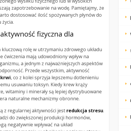
onego wysiłku fizycznego lub w wysokich
szają zapotrzebowanie na wodę. Pamiętajmy, że
 warto dostosować ilość spożywanych płynów do
 życia.
 aktywność fizyczna dla
a kluczową rolę w utrzymaniu zdrowego układu
e ćwiczenia mają udowodniony wpływ na
ganizmu, a jednym z najważniejszych aspektów
a odporność. Przede wszystkim, aktywność
 krwi
, co z kolei sprzyja lepszemu dotlenieniu
emu usuwaniu toksyn. Kiedy krew krąży
ze, witaminy i minerały są lepiej dystrybuowane
iera naturalne mechanizmy obronne.
ą z regularnej aktywności jest
redukcja stresu
.
adzi do zwiększonej produkcji hormonów,
mogą negatywnie wpływać na układ