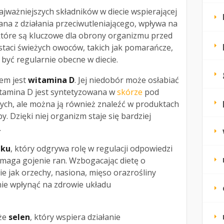
ajważniejszych składników w diecie wspierającej
na z działania przeciwutleniającego, wpływa na
 które są kluczowe dla obrony organizmu przed
taci świeżych owoców, takich jak pomarańcze,
 być regularnie obecne w diecie.
iem jest
witamina D
. Jej niedobór może osłabiać
tamina D jest syntetyzowana w
skórze
pod
ch, ale można ją również znaleźć w produktach
by. Dzięki niej organizm staje się bardziej
.
nku
, który odgrywa rolę w regulacji odpowiedzi
aga gojenie ran. Wzbogacając dietę o
e jak orzechy, nasiona, mięso orazrośliny
ie wpłynąć na zdrowie układu
kże
selen
, który wspiera działanie