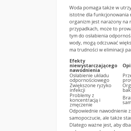
Woda pomaga także w utr
istotne dla funkcjonowania
organizm jest narażony na r
przypadkach, może to prow
tym do osłabienia odpornośc
wody, mogą odczuwać więks
ma trudności w eliminacji p
Efekty
niewystarczającego
Opi
nawodnienia
Osłabienie układu
Prz
odpornościowego
pro
Zwiększone ryzyko
Org
infekcji
bakt
Problemy z
Bra
koncentracją i
sam
zmęczenie
Odpowiednie nawodnienie za
samopoczucie, ale także st
Dlatego ważne jest, aby db