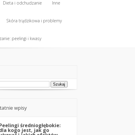
Dieta i odchudzanie
Inne
Dieta i odchudzanie
Skóra trądzikowa i problemy
Inne
anie: peelingi i kwasy
Skóra trądzikowa i problemy
anie: peelingi i kwasy
ukaj:
tatnie wpisy
Peelingi średniogłębokie:
dla kogo jest, jak go