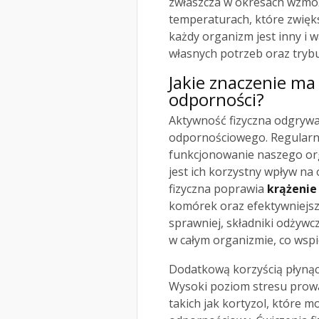
zwłaszcza w okresach wzmoż
temperaturach, które zwięk
każdy organizm jest inny i
własnych potrzeb oraz trybu
Jakie znaczenie ma
odporności?
Aktywność fizyczna odgryw
odpornościowego. Regularn
funkcjonowanie naszego or
jest ich korzystny wpływ n
fizyczna poprawia
krążenie
komórek oraz efektywniejsz
sprawniej, składniki odżywc
w całym organizmie, co wsp
Dodatkową korzyścią płynąc
Wysoki poziom stresu prow
takich jak kortyzol, które 