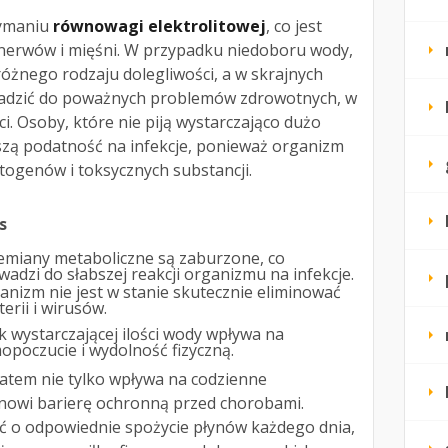
zymaniu
równowagi elektrolitowej
, co jest
 nerwów i mięśni. W przypadku niedoboru wody,
óżnego rodzaju dolegliwości, a w skrajnych
adzić do poważnych problemów zdrowotnych, w
i. Osoby, które nie piją wystarczająco dużo
zą podatność na infekcje, ponieważ organizm
atogenów i toksycznych substancji.
s
emiany metaboliczne są zaburzone, co
wadzi do słabszej reakcji organizmu na infekcje.
anizm nie jest w stanie skutecznie eliminować
erii i wirusów.
k wystarczającej ilości wody wpływa na
opoczucie i wydolność fizyczną.
tem nie tylko wpływa na codzienne
anowi barierę ochronną przed chorobami.
ać o odpowiednie spożycie płynów każdego dnia,