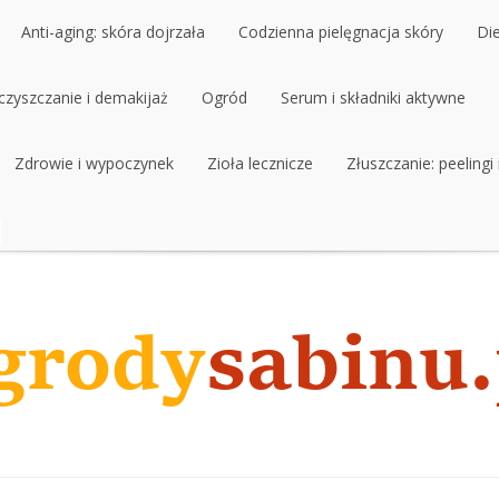
Anti-aging: skóra dojrzała
Codzienna pielęgnacja skóry
Di
czyszczanie i demakijaż
Anti-aging: skóra dojrzała
Ogród
Codzienna pielęgnacja skóry
Serum i składniki aktywne
Di
czyszczanie i demakijaż
Zdrowie i wypoczynek
Ogród
Zioła lecznicze
Serum i składniki aktywne
Złuszczanie: peelingi
Zdrowie i wypoczynek
Zioła lecznicze
Złuszczanie: peelingi