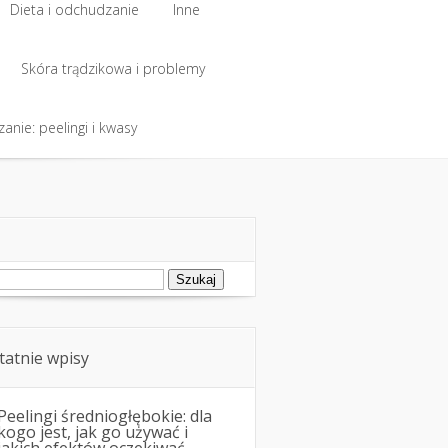
Dieta i odchudzanie
Inne
Dieta i odchudzanie
Skóra trądzikowa i problemy
Inne
anie: peelingi i kwasy
Skóra trądzikowa i problemy
anie: peelingi i kwasy
ukaj:
tatnie wpisy
Peelingi średniogłębokie: dla
kogo jest, jak go używać i