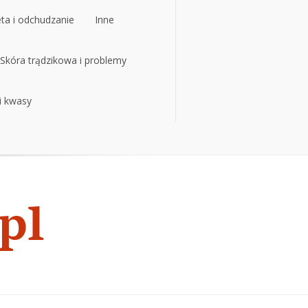
eta i odchudzanie
Inne
eta i odchudzanie
Skóra trądzikowa i problemy
Inne
 i kwasy
Skóra trądzikowa i problemy
 i kwasy