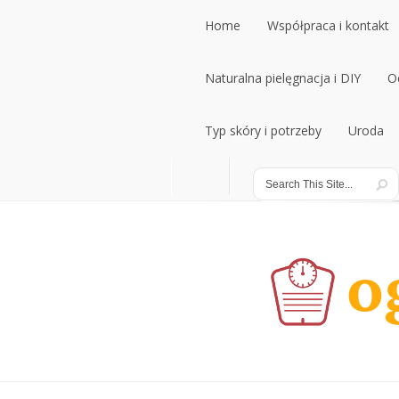
Home
Współpraca i kontakt
Home
Naturalna pielęgnacja i DIY
Współpraca i kontakt
O
Naturalna pielęgnacja i DIY
Typ skóry i potrzeby
Uroda
O
Typ skóry i potrzeby
Uroda