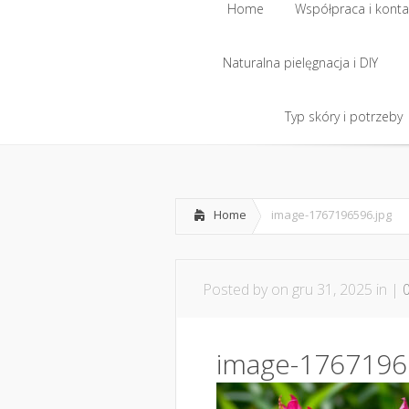
Home
Współpraca i konta
Naturalna pielęgnacja i DIY
Home
Współpraca i konta
Naturalna pielęgnacja i DIY
Typ skóry i potrzeby
Typ skóry i potrzeby
Home
image-1767196596.jpg
Posted by
on gru 31, 2025 in |
image-1767196