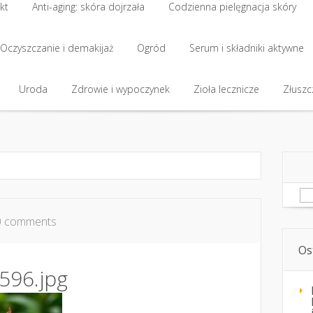
kt
Anti-aging: skóra dojrzała
Codzienna pielęgnacja skóry
kt
Oczyszczanie i demakijaż
Anti-aging: skóra dojrzała
Ogród
Codzienna pielęgnacja skóry
Serum i składniki aktywne
Oczyszczanie i demakijaż
Uroda
Zdrowie i wypoczynek
Ogród
Serum i składniki aktywne
Zioła lecznicze
Złuszcz
Uroda
Zdrowie i wypoczynek
Zioła lecznicze
Złuszcz
Sz
0 comments
Os
596.jpg