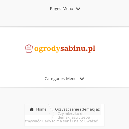
Pages Menu
Categories Menu
Home
Oczyszczanie i demakijaż
Czy mleczko do
demakijażu trzeba
zmywać? Kiedy to ma sens i na co uważać