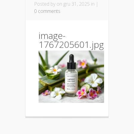
Posted by
on gru 31, 2025 in |
0 comments
image-
1767205601.jpg