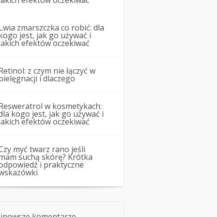
jakich efektów oczekiwać
Lwia zmarszczka co robić: dla
kogo jest, jak go używać i
jakich efektów oczekiwać
Retinol: z czym nie łączyć w
pielęgnacji i dlaczego
Resweratrol w kosmetykach:
dla kogo jest, jak go używać i
jakich efektów oczekiwać
Czy myć twarz rano jeśli
mam suchą skórę? Krótka
odpowiedź i praktyczne
wskazówki
jnowsze komentarze