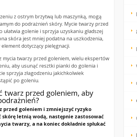
ączeniu z ostrym brzytwą lub maszynką, mogą
 samym do podrażnień skóry. Mycie twarzy przed
 ułatwia golenie i sprzyja uzyskaniu gładszej
ona skóra jest mniej podatna na uszkodzenia,
y element dotyczący pielęgnacji.
z mycia twarzy przed goleniem, wielu ekspertów
niu, aby usunąć resztki pianki do golenia i
cie sprzyja złagodzeniu jakichkolwiek
tąpić po goleniu.
ć twarz przed goleniem, aby
podrażnień?
 przed goleniem i zmniejszyć ryzyko
ć skórę letnią wodą, następnie zastosować
cia twarzy, a na koniec dokładnie spłukać