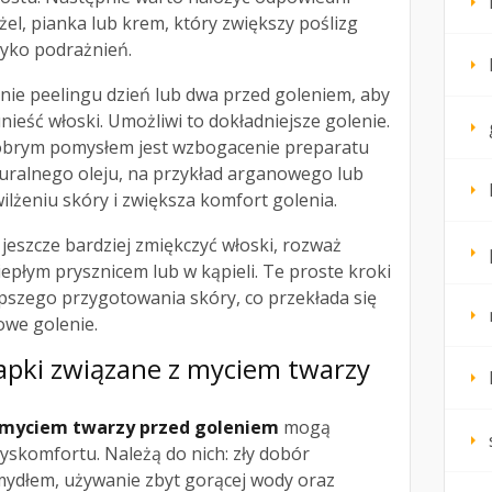
 żel, pianka lub krem, który zwiększy poślizg
zyko podrażnień.
e peelingu dzień lub dwa przed goleniem, aby
ieść włoski. Umożliwi to dokładniejsze golenie.
obrym pomysłem jest wzbogacenie preparatu
aturalnego oleju, na przykład arganowego lub
lżeniu skóry i zwiększa komfort golenia.
eszcze bardziej zmiękczyć włoski, rozważ
iepłym prysznicem lub w kąpieli. Te proste kroki
pszego przygotowania skóry, co przekłada się
owe golenie.
apki związane z myciem twarzy
 myciem twarzy przed goleniem
mogą
yskomfortu. Należą do nich: zły dobór
ydłem, używanie zbyt gorącej wody oraz