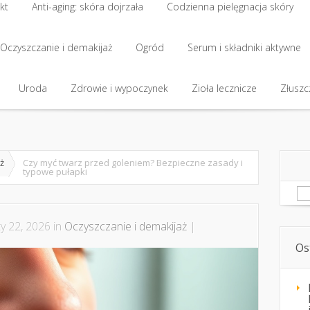
kt
Anti-aging: skóra dojrzała
Codzienna pielęgnacja skóry
kt
Oczyszczanie i demakijaż
Anti-aging: skóra dojrzała
Ogród
Codzienna pielęgnacja skóry
Serum i składniki aktywne
Oczyszczanie i demakijaż
Uroda
Zdrowie i wypoczynek
Ogród
Serum i składniki aktywne
Zioła lecznicze
Złuszcz
Uroda
Zdrowie i wypoczynek
Zioła lecznicze
Złuszcz
ż
Czy myć twarz przed goleniem? Bezpieczne zasady i
typowe pułapki
Sz
y 22, 2026 in
Oczyszczanie i demakijaż
|
Os