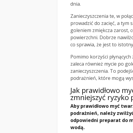
dnia.
Zanieczyszczenia te, w poł
prowadzić do zacięć, a tym
goleniem zmiękcza zarost, co
powierzchni. Dobrze nawilż
co sprawia, że jest to istotn
Pomimo korzyści płynących 
zaleca również mycie po gole
zanieczyszczenia. To podejś
podrażnień, które mogą wys
Jak prawidłowo my
zmniejszyć ryzyko 
Aby prawidłowo myć twarz
podrażnień, należy zwilży
odpowiedni preparat do my
wodą.