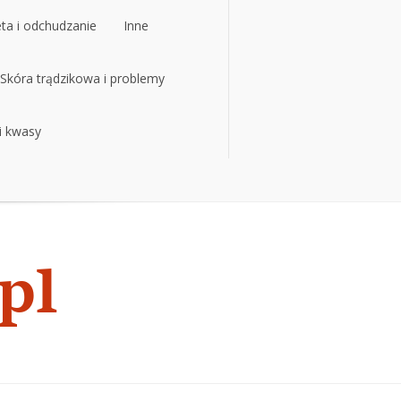
eta i odchudzanie
Inne
eta i odchudzanie
Skóra trądzikowa i problemy
Inne
 i kwasy
Skóra trądzikowa i problemy
 i kwasy