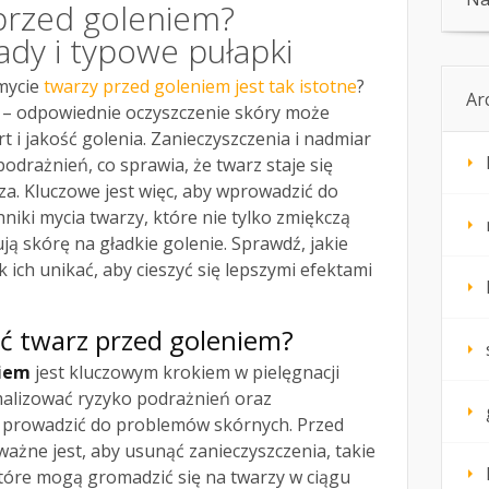
przed goleniem?
ady i typowe pułapki
 mycie
twarzy przed goleniem jest tak istotne
?
Ar
y – odpowiednie oczyszczenie skóry może
 i jakość golenia. Zanieczyszczenia i nadmiar
drażnień, co sprawia, że twarz staje się
rza. Kluczowe jest więc, aby wprowadzić do
niki mycia twarzy, które nie tylko zmiękczą
ją skórę na gładkie golenie. Sprawdź, jakie
k ich unikać, aby cieszyć się lepszymi efektami
ć twarz przed goleniem?
niem
jest kluczowym krokiem w pielęgnacji
alizować ryzyko podrażnień oraz
 prowadzić do problemów skórnych. Przed
ważne jest, aby usunąć zanieczyszczenia, takie
które mogą gromadzić się na twarzy w ciągu