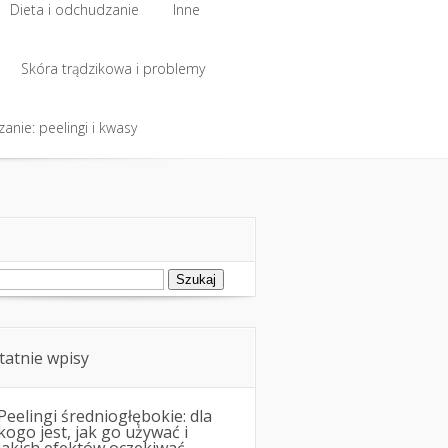
Dieta i odchudzanie
Inne
Dieta i odchudzanie
Skóra trądzikowa i problemy
Inne
anie: peelingi i kwasy
Skóra trądzikowa i problemy
anie: peelingi i kwasy
ukaj:
tatnie wpisy
Peelingi średniogłębokie: dla
kogo jest, jak go używać i