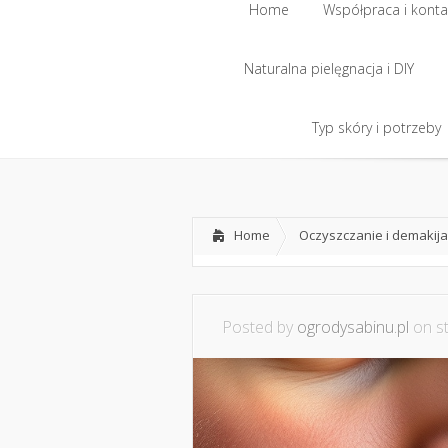
Home
Współpraca i konta
Naturalna pielęgnacja i DIY
Home
Współpraca i konta
Naturalna pielęgnacja i DIY
Typ skóry i potrzeby
Typ skóry i potrzeby
Home
Oczyszczanie i demakija
Posted by
ogrodysabinu.pl
on st