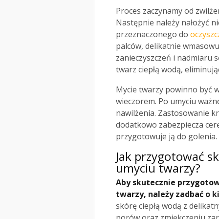
Proces zaczynamy od zwilżen
Następnie należy nałożyć ni
przeznaczonego do
oczyszc
palców, delikatnie wmasowu
zanieczyszczeń i nadmiaru s
twarz ciepłą wodą, eliminują
Mycie twarzy powinno być w
wieczorem. Po umyciu ważne
nawilżenia. Zastosowanie kr
dodatkowo zabezpiecza cer
przygotowuje ją do golenia.
Jak przygotować sk
umyciu twarzy?
Aby skutecznie przygotowa
twarzy, należy zadbać o k
skórę ciepłą wodą z delika
porów oraz zmiękczeniu zar