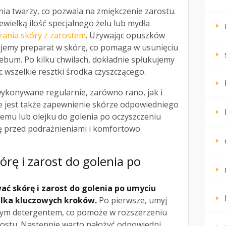
ia twarzy, co pozwala na zmiękczenie zarostu.
ewielką ilość specjalnego żelu lub mydła
zania skóry z zarostem
. Używając opuszków
jemy preparat w skórę, co pomaga w usunięciu
ebum. Po kilku chwilach, dokładnie spłukujemy
c wszelkie resztki środka czyszczącego.
ykonywane regularnie, zarówno rano, jak i
 jest także zapewnienie skórze odpowiedniego
emu lub olejku do golenia po oczyszczeniu
ę przed podrażnieniami i komfortowo
órę i zarost do golenia po
ć skórę i zarost do golenia po umyciu
ilka kluczowych kroków.
Po pierwsze, umyj
tnym detergentem, co pomoże w rozszerzeniu
ostu. Następnie warto nałożyć odpowiedni