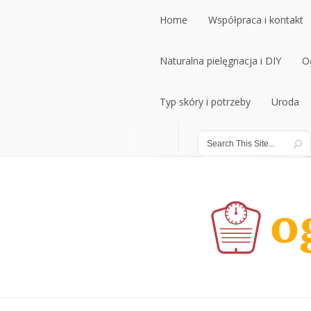
Home
Współpraca i kontakt
Home
Naturalna pielęgnacja i DIY
Współpraca i kontakt
O
Naturalna pielęgnacja i DIY
Typ skóry i potrzeby
Uroda
O
Typ skóry i potrzeby
Uroda