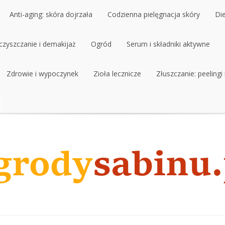
Anti-aging: skóra dojrzała
Codzienna pielęgnacja skóry
Di
czyszczanie i demakijaż
Anti-aging: skóra dojrzała
Ogród
Codzienna pielęgnacja skóry
Serum i składniki aktywne
Di
czyszczanie i demakijaż
Zdrowie i wypoczynek
Ogród
Zioła lecznicze
Serum i składniki aktywne
Złuszczanie: peelingi
Zdrowie i wypoczynek
Zioła lecznicze
Złuszczanie: peelingi