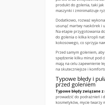
produkt do golenia, taki jak
maszynki i zminimalizuje ry
Dodatkowo, rozważ wykonani
usunąć martwy naskórek i un
Na etapie przygotowania d
do golenia o kilka kropli n
kokosowego, co sprzyja nawi
Przed samym goleniem, aby j
spędzenie kilku minut pod c
mają na celu zapewnienie le
na skuteczniejsze i komfort
Typowe błędy i puł
przed goleniem
Typowe błędy związane z
prowadzić do podrażnień i d
kosmetyków, mycie twarzy m