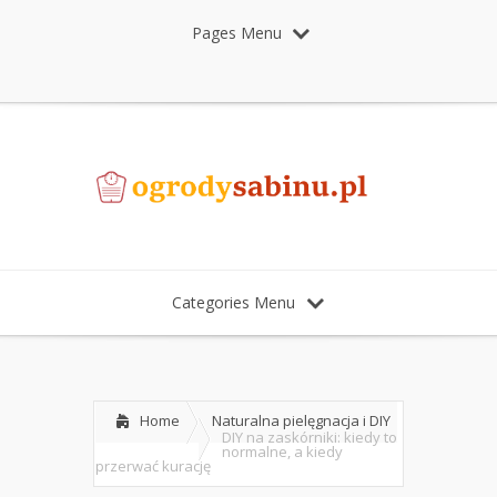
Pages Menu
Categories Menu
Home
Naturalna pielęgnacja i DIY
DIY na zaskórniki: kiedy to
normalne, a kiedy
przerwać kurację