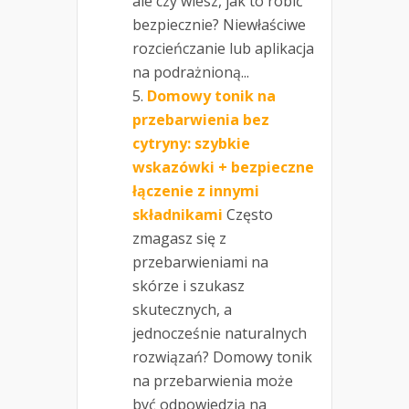
ale czy wiesz, jak to robić
bezpiecznie? Niewłaściwe
rozcieńczanie lub aplikacja
na podrażnioną...
Domowy tonik na
przebarwienia bez
cytryny: szybkie
wskazówki + bezpieczne
łączenie z innymi
składnikami
Często
zmagasz się z
przebarwieniami na
skórze i szukasz
skutecznych, a
jednocześnie naturalnych
rozwiązań? Domowy tonik
na przebarwienia może
być odpowiedzią na