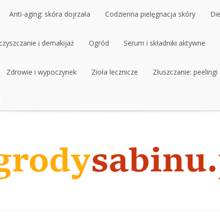
Anti-aging: skóra dojrzała
Codzienna pielęgnacja skóry
Di
czyszczanie i demakijaż
Anti-aging: skóra dojrzała
Ogród
Codzienna pielęgnacja skóry
Serum i składniki aktywne
Di
czyszczanie i demakijaż
Zdrowie i wypoczynek
Ogród
Zioła lecznicze
Serum i składniki aktywne
Złuszczanie: peelingi
Zdrowie i wypoczynek
Zioła lecznicze
Złuszczanie: peelingi