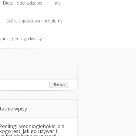
Dieta i odchudzanie
Inne
Dieta i odchudzanie
Skóra trądzikowa i problemy
Inne
anie: peelingi i kwasy
Skóra trądzikowa i problemy
anie: peelingi i kwasy
ukaj:
tatnie wpisy
Peelingi średniogłębokie: dla
kogo jest, jak go używać i