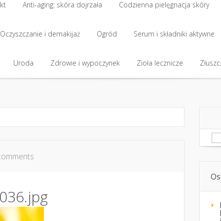
kt
Anti-aging: skóra dojrzała
Codzienna pielęgnacja skóry
kt
Oczyszczanie i demakijaż
Anti-aging: skóra dojrzała
Ogród
Codzienna pielęgnacja skóry
Serum i składniki aktywne
Oczyszczanie i demakijaż
Uroda
Zdrowie i wypoczynek
Ogród
Serum i składniki aktywne
Zioła lecznicze
Złuszcz
Uroda
Zdrowie i wypoczynek
Zioła lecznicze
Złuszcz
Sz
comments
Os
036.jpg