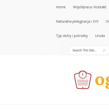
Home
Współpraca i kontakt
Home
Naturalna pielęgnacja i DIY
Współpraca i kontakt
O
Naturalna pielęgnacja i DIY
Typ skóry i potrzeby
Uroda
O
Typ skóry i potrzeby
Uroda