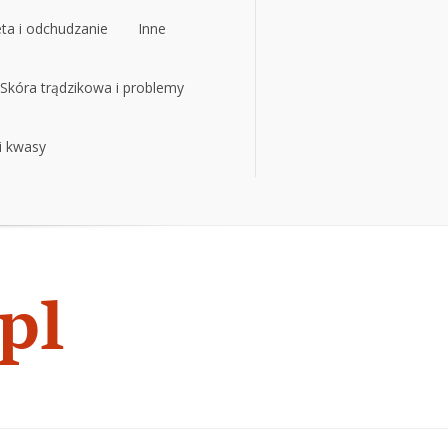
eta i odchudzanie
Inne
eta i odchudzanie
Skóra trądzikowa i problemy
Inne
 i kwasy
Skóra trądzikowa i problemy
 i kwasy