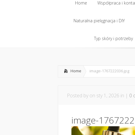
Home
Współpraca i konta
Naturalna pielęgnacja i DIY
Home
Współpraca i konta
Naturalna pielęgnacja i DIY
Typ skóry i potrzeby
Typ skóry i potrzeby
Home
image-1767222036.jpg
Posted by
on sty 1, 2026 in |
0 
image-1767222