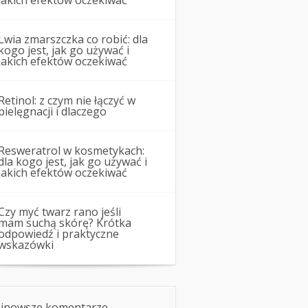
jakich efektów oczekiwać
Lwia zmarszczka co robić: dla
kogo jest, jak go używać i
jakich efektów oczekiwać
Retinol: z czym nie łączyć w
pielęgnacji i dlaczego
Resweratrol w kosmetykach:
dla kogo jest, jak go używać i
jakich efektów oczekiwać
Czy myć twarz rano jeśli
mam suchą skórę? Krótka
odpowiedź i praktyczne
wskazówki
jnowsze komentarze