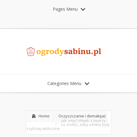
Pages Menu
Categories Menu
Home
Oczyszczanie i demakijaż
Jak zmyć olejek z twarzy:
co zrobić, żeby efekty były
szybciej widoczne