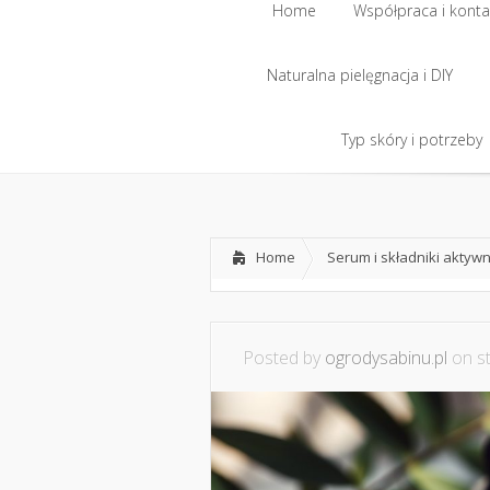
Home
Współpraca i konta
Naturalna pielęgnacja i DIY
Home
Współpraca i konta
Naturalna pielęgnacja i DIY
Typ skóry i potrzeby
Typ skóry i potrzeby
Home
Serum i składniki aktyw
Posted by
ogrodysabinu.pl
on st