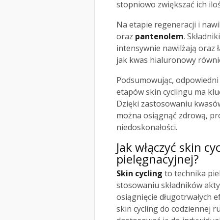
stopniowo zwiększać ich ilo
Na etapie regeneracji i naw
oraz
pantenolem
. Składni
intensywnie nawilżają oraz 
jak kwas hialuronowy równi
Podsumowując, odpowiedni 
etapów skin cyclingu ma klu
Dzięki zastosowaniu kwasów
można osiągnąć zdrową, pr
niedoskonałości.
Jak włączyć skin cy
pielęgnacyjnej?
Skin cycling
to technika pie
stosowaniu składników akty
osiągnięcie długotrwałych e
skin cycling do codziennej r