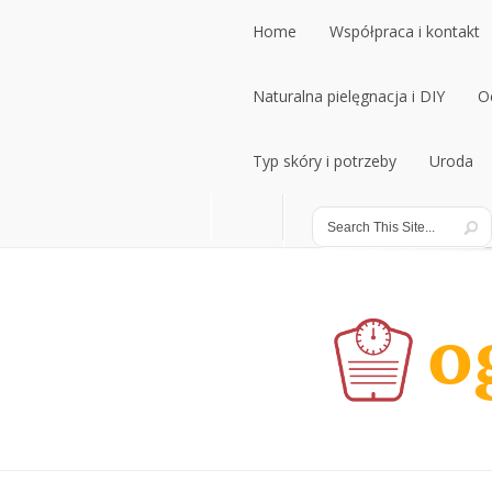
Home
Współpraca i kontakt
Home
Naturalna pielęgnacja i DIY
Współpraca i kontakt
O
Naturalna pielęgnacja i DIY
Typ skóry i potrzeby
Uroda
O
Typ skóry i potrzeby
Uroda