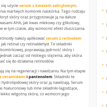
 się użycie
serum z kwasem salicylowym
,
ania martwych komórek naskórka. Tego rodzaju
ryt skóry oraz przygotowuje ją na dalsze
kwasami AHA, jak kwas mlekowy czy glikolowy,
 w tym czasie, aby wzmocnić efekt złuszczania.
tinoidy należy aplikować
serum z retinolem
jak retinal czy retinaldehyd. Te składniki
 komórkowej, poprawiają jędrność skóry i
jednak zacząć od niskiego stężenia, aby skóra
ć się do działania retinoidów.
ją się na regeneracji i nawilżaniu. Na tym etapie
z ceramidami
i pantenolem
. Składniki te
hydrolipidowej skóry oraz ją nawilżają. Serum
as hialuronowy lub inne składniki łagodzące,
lekko wilgotną skórę, co wzmocni jego