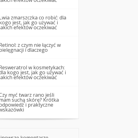
jakich efektów oczekiwać
Lwia zmarszczka co robić: dla
kogo jest, jak go używać i
jakich efektów oczekiwać
Retinol: z czym nie łączyć w
pielęgnacji i dlaczego
Resweratrol w kosmetykach:
dla kogo jest, jak go używać i
jakich efektów oczekiwać
Czy myć twarz rano jeśli
mam suchą skórę? Krótka
odpowiedź i praktyczne
wskazówki
jnowsze komentarze