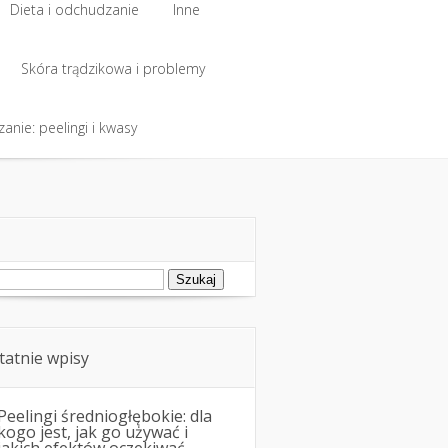
Dieta i odchudzanie
Inne
Dieta i odchudzanie
Skóra trądzikowa i problemy
Inne
anie: peelingi i kwasy
Skóra trądzikowa i problemy
anie: peelingi i kwasy
ukaj:
tatnie wpisy
Peelingi średniogłębokie: dla
kogo jest, jak go używać i