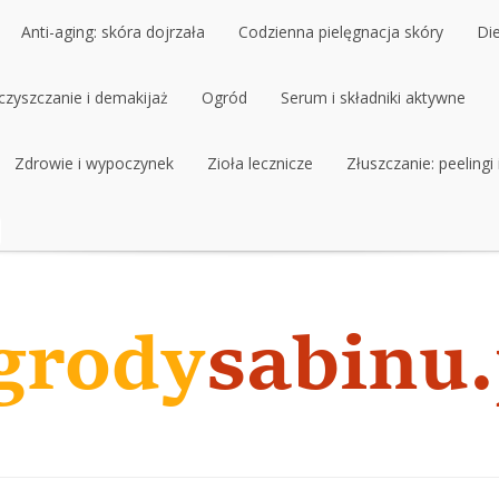
Anti-aging: skóra dojrzała
Codzienna pielęgnacja skóry
Di
czyszczanie i demakijaż
Anti-aging: skóra dojrzała
Ogród
Codzienna pielęgnacja skóry
Serum i składniki aktywne
Di
czyszczanie i demakijaż
Zdrowie i wypoczynek
Ogród
Zioła lecznicze
Serum i składniki aktywne
Złuszczanie: peelingi
Zdrowie i wypoczynek
Zioła lecznicze
Złuszczanie: peelingi