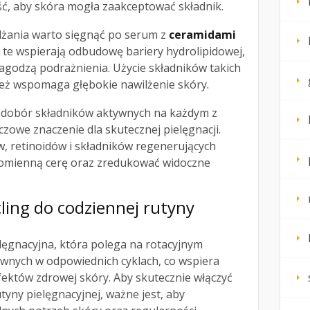
ść, aby skóra mogła zaakceptować składnik.
ilżania warto sięgnąć po serum z
ceramidami
ki te wspierają odbudowę bariery hydrolipidowej,
łagodzą podrażnienia. Użycie składników takich
eż wspomaga głębokie nawilżenie skóry.
dobór składników aktywnych na każdym z
czowe znaczenie dla skutecznej pielęgnacji.
, retinoidów i składników regenerujących
omienną cerę oraz zredukować widoczne
cling do codziennej rutyny
lęgnacyjna, która polega na rotacyjnym
wnych w odpowiednich cyklach, co wspiera
fektów zdrowej skóry. Aby skutecznie włączyć
utyny pielęgnacyjnej, ważne jest, aby