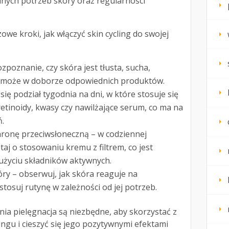
lnych potrzeb skóry oraz regularności
we kroki, jak włączyć skin cycling do swojej
zpoznanie, czy skóra jest tłusta, sucha,
pomoże w doborze odpowiednich produktów.
się podział tygodnia na dni, w które stosuje się
 retinoidy, kwasy czy nawilżające serum, co ma na
ń.
hronę przeciwsłoneczną – w codziennej
aj o stosowaniu kremu z filtrem, co jest
użyciu składników aktywnych.
ry – obserwuj, jak skóra reaguje na
osuj rutynę w zależności od jej potrzeb.
ia pielęgnacja są niezbędne, aby skorzystać z
ingu i cieszyć się jego pozytywnymi efektami