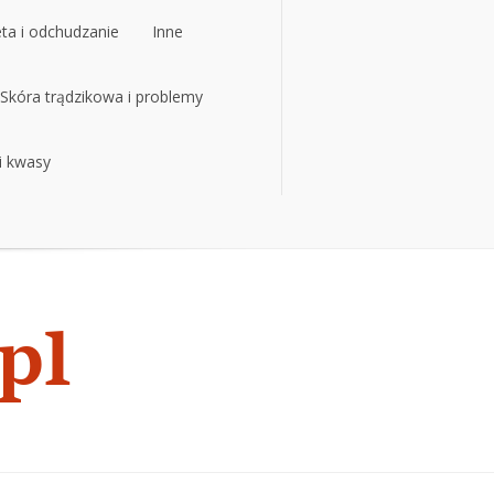
eta i odchudzanie
Inne
eta i odchudzanie
Skóra trądzikowa i problemy
Inne
 i kwasy
Skóra trądzikowa i problemy
 i kwasy