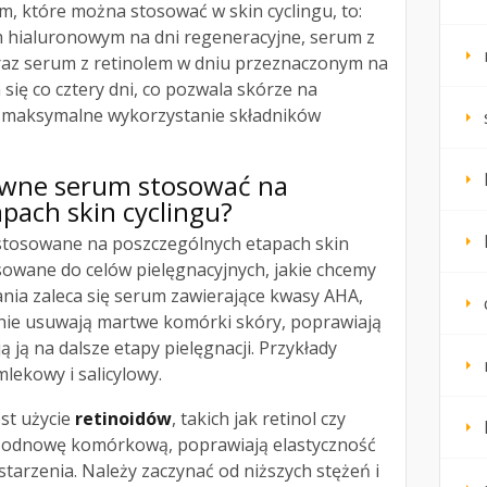
, które można stosować w skin cyclingu, to:
 hialuronowym na dni regeneracyjne, serum z
az serum z retinolem w dniu przeznaczonym na
a się co cztery dni, co pozwala skórze na
z maksymalne wykorzystanie składników
tywne serum
stosować na
pach skin cyclingu?
tosowane na poszczególnych etapach skin
sowane do celów pielęgnacyjnych, jakie chcemy
ania zaleca się serum zawierające kwasy AHA,
nie usuwają martwe komórki skóry, poprawiają
ą ją na dalsze etapy pielęgnacji. Przykłady
lekowy i salicylowy.
st użycie
retinoidów
, takich jak retinol czy
e odnowę komórkową, poprawiają elastyczność
starzenia. Należy zaczynać od niższych stężeń i