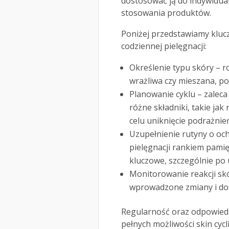
dostosować ją do indywidua
stosowania produktów.
Poniżej przedstawiamy kluczo
codziennej pielęgnacji:
Określenie typu skóry – ro
wrażliwa czy mieszana, 
Planowanie cyklu – zaleca 
różne składniki, takie jak
celu uniknięcie podrażnie
Uzupełnienie rutyny o oc
pielęgnacji rankiem pamięt
kluczowe, szczególnie po 
Monitorowanie reakcji skó
wprowadzone zmiany i dost
Regularność oraz odpowiedn
pełnych możliwości skin cycl