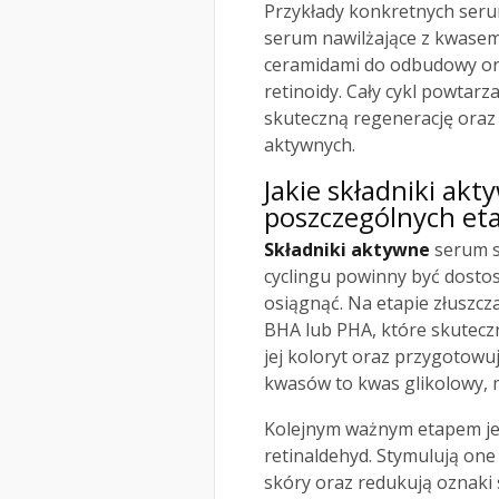
Przykłady konkretnych serum
serum nawilżające z kwasem
ceramidami do odbudowy or
retinoidy. Cały cykl powtarz
skuteczną regenerację ora
aktywnych.
Jakie
składniki ak
poszczególnych eta
Składniki aktywne
serum s
cyclingu powinny być dosto
osiągnąć. Na etapie złuszcz
BHA lub PHA, które skutecz
jej koloryt oraz przygotowuj
kwasów to kwas glikolowy, m
Kolejnym ważnym etapem je
retinaldehyd. Stymulują on
skóry oraz redukują oznaki 