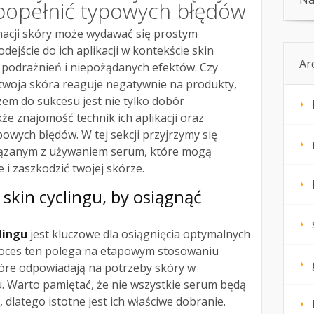
 popełnić typowych błędów
acji skóry może wydawać się prostym
dejście do ich aplikacji w kontekście skin
Ar
 podrażnień i niepożądanych efektów. Czy
 twoja skóra reaguje negatywnie na produkty,
zem do sukcesu jest nie tylko dobór
że znajomość technik ich aplikacji oraz
powych błędów. W tej sekcji przyjrzymy się
ązanym z używaniem serum, które mogą
e i zaszkodzić twojej skórze.
skin cyclingu, by osiągnąć
lingu
jest kluczowe dla osiągnięcia optymalnych
roces ten polega na etapowym stosowaniu
óre odpowiadają na potrzeby skóry w
. Warto pamiętać, że nie wszystkie serum będą
dlatego istotne jest ich właściwe dobranie.