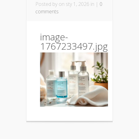
Posted by
on sty 1, 2026 in |
0
comments
image-
1767233497.jpg