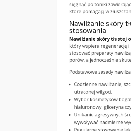
sięgnąć po toniki zawierają
które pomagają w złuszczani
Nawilżanie skóry
tł
stosowania
Nawilżanie skóry tłustej
który wspiera regenerację 
stosować preparaty nawilżają
porów, a jednocześnie skute
Podstawowe zasady nawilżan
Codzienne nawilżanie, szc
utraconej wilgoci.
Wybór kosmetyków bogatyc
hialuronowy, gliceryna czy
Unikanie agresywnych śro
wywoływać nadmierne wyd
Regularne stosowanie lek