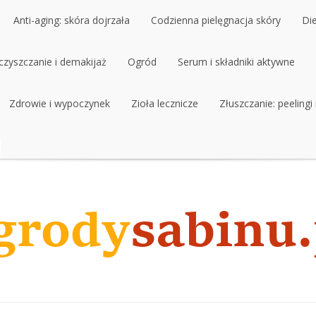
Anti-aging: skóra dojrzała
Codzienna pielęgnacja skóry
Di
czyszczanie i demakijaż
Anti-aging: skóra dojrzała
Ogród
Codzienna pielęgnacja skóry
Serum i składniki aktywne
Di
czyszczanie i demakijaż
Zdrowie i wypoczynek
Ogród
Zioła lecznicze
Serum i składniki aktywne
Złuszczanie: peelingi
Zdrowie i wypoczynek
Zioła lecznicze
Złuszczanie: peelingi