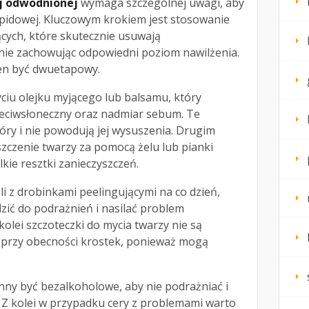
ej odwodnionej
wymaga szczególnej uwagi, aby
ipidowej. Kluczowym krokiem jest stosowanie
cych, które skutecznie usuwają
śnie zachowując odpowiedni poziom nawilżenia.
en być dwuetapowy.
ciu olejku myjącego lub balsamu, który
rzeciwsłoneczny oraz nadmiar sebum. Te
kóry i nie powodują jej wysuszenia. Drugim
zczenie twarzy za pomocą żelu lub pianki
kie resztki zanieczyszczeń.
i z drobinkami peelingującymi na co dzień,
ć do podrażnień i nasilać problem
 kolei szczoteczki do mycia twarzy nie są
przy obecności krostek, ponieważ mogą
inny być bezalkoholowe, aby nie podrażniać i
Z kolei w przypadku cery z problemami warto