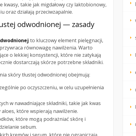
ce kwasy, takie jak migdałowy czy laktobionowy,
u oraz działają przeciwzapalnie.
ustej odwodnionej — zasady
 odwodnionej
to kluczowy element pielęgnacji,
i przywraca równowagę nawilżenia. Warto
ce o lekkiej konsystencji, które nie zatykają
cznie dostarczają skórze potrzebne składniki.
ia skóry tłustej odwodnionej obejmują:
zególnie po oczyszczeniu, w celu uzupełnienia
h w nawadniające składniki, takie jak kwas
 aloes, które wspierają nawilżenie.
dków, które mogą podrażniać skórę i
zielanie sebum.
kich kremów i serum, które nie ograniczają