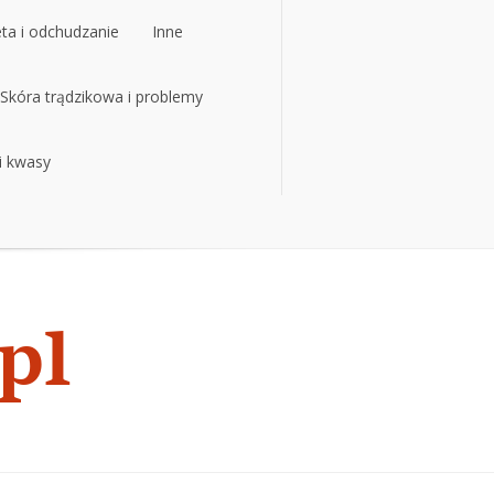
eta i odchudzanie
Inne
eta i odchudzanie
Skóra trądzikowa i problemy
Inne
 i kwasy
Skóra trądzikowa i problemy
 i kwasy