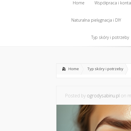
Home
Współpraca i konta
Naturalna pielęgnacja i DIY
Home
Współpraca i konta
Naturalna pielęgnacja i DIY
Typ skóry i potrzeby
Typ skóry i potrzeby
Home
Typ skóry i potrzeby
Posted by
ogrodysabinu.pl
on ma