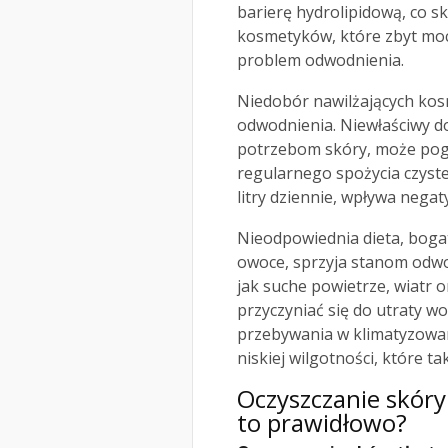
barierę hydrolipidową, co 
kosmetyków, które zbyt mo
problem odwodnienia.
Niedobór nawilżających kos
odwodnienia. Niewłaściwy d
potrzebom skóry, może pogo
regularnego spożycia czyste
litry dziennie, wpływa nega
Nieodpowiednia dieta, bogat
owoce, sprzyja stanom odwo
jak suche powietrze, wiatr 
przyczyniać się do utraty w
przebywania w klimatyzowa
niskiej wilgotności, które t
Oczyszczanie skóry 
to prawidłowo?