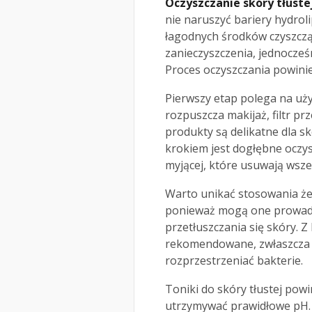
Oczyszczanie skóry tłust
nie naruszyć bariery hydrol
łagodnych środków czyszczą
zanieczyszczenia, jednocze
Proces oczyszczania powini
Pierwszy etap polega na uży
rozpuszcza makijaż, filtr p
produkty są delikatne dla s
krokiem jest dogłębne oczys
myjącej, które usuwają wszel
Warto unikać stosowania żel
ponieważ mogą one prowadzi
przetłuszczania się skóry. Z
rekomendowane, zwłaszcza 
rozprzestrzeniać bakterie.
Toniki do skóry tłustej pow
utrzymywać prawidłowe pH. 