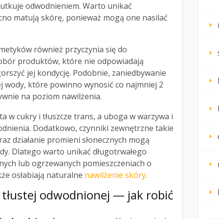
skutkuje odwodnieniem. Warto unikać
cno matują skórę, ponieważ mogą one nasilać
metyków również przyczynia się do
obór produktów, które nie odpowiadają
rszyć jej kondycję. Podobnie, zaniedbywanie
j wody, które powinno wynosić co najmniej 2
tywnie na poziom nawilżenia.
a w cukry i tłuszcze trans, a uboga w warzywa i
dnienia. Dodatkowo, czynniki zewnętrzne takie
oraz działanie promieni słonecznych mogą
ody. Dlatego warto unikać długotrwałego
nych lub ogrzewanych pomieszczeniach o
akże osłabiają naturalne
nawilżenie skóry
.
tłustej
odwodnionej — jak robić