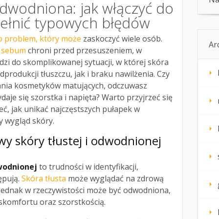
odwodniona: jak włączyć do
pełnić typowych błędów
to problem, który może
zaskoczyć wiele osób.
Ar
 sebum
chroni przed przesuszeniem, w
dzi do skomplikowanej sytuacji, w której skóra
produkcji tłuszczu, jak i braku nawilżenia. Czy
wania kosmetyków matujących, odczuwasz
aje się szorstka i napięta? Warto przyjrzeć się
mieć, jak unikać najczęstszych pułapek w
y wygląd skóry.
wy skóry tłustej i odwodnionej
dwodnionej
to trudności w identyfikacji,
ępują.
Skóra tłusta
może wyglądać na zdrową
 jednak w rzeczywistości może być odwodniona,
skomfortu oraz szorstkością.