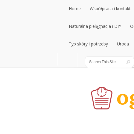
Home
Współpraca i kontakt
Home
Naturalna pielęgnacja i DIY
Współpraca i kontakt
O
Naturalna pielęgnacja i DIY
Typ skóry i potrzeby
Uroda
O
Typ skóry i potrzeby
Uroda