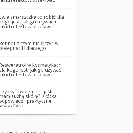
jakich efektów oczekiwać
Lwia zmarszczka co robić: dla
kogo jest, jak go używać i
jakich efektów oczekiwać
Retinol: z czym nie łączyć w
pielęgnacji i dlaczego
Resweratrol w kosmetykach:
dla kogo jest, jak go używać i
jakich efektów oczekiwać
Czy myć twarz rano jeśli
mam suchą skórę? Krótka
odpowiedź i praktyczne
wskazówki
jnowsze komentarze