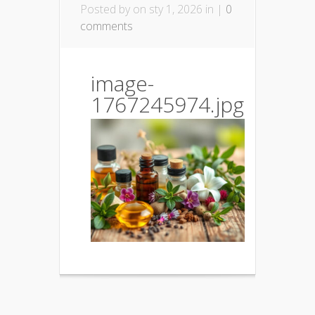
Posted by
on sty 1, 2026 in |
0
comments
image-
1767245974.jpg