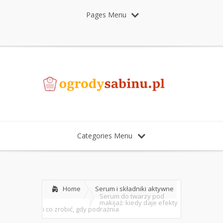
Pages Menu
Categories Menu
Home
Serum i składniki aktywne
Serum do twarzy pod
makijaż: kiedy daje efekty
i co zrobić, gdy podrażnia