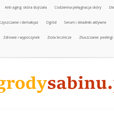
Anti-aging: skóra dojrzała
Codzienna pielęgnacja skóry
Di
czyszczanie i demakijaż
Anti-aging: skóra dojrzała
Ogród
Codzienna pielęgnacja skóry
Serum i składniki aktywne
Di
czyszczanie i demakijaż
Zdrowie i wypoczynek
Ogród
Zioła lecznicze
Serum i składniki aktywne
Złuszczanie: peelingi
Zdrowie i wypoczynek
Zioła lecznicze
Złuszczanie: peelingi