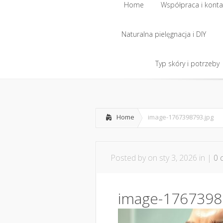
Home
Współpraca i konta
Naturalna pielęgnacja i DIY
Home
Współpraca i konta
Naturalna pielęgnacja i DIY
Typ skóry i potrzeby
Typ skóry i potrzeby
Home
image-1767398793.jpg
Posted by
on sty 3, 2026 in |
0 
image-1767398