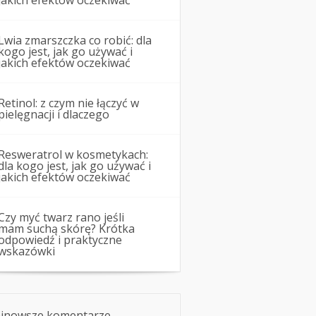
jakich efektów oczekiwać
Lwia zmarszczka co robić: dla
kogo jest, jak go używać i
jakich efektów oczekiwać
Retinol: z czym nie łączyć w
pielęgnacji i dlaczego
Resweratrol w kosmetykach:
dla kogo jest, jak go używać i
jakich efektów oczekiwać
Czy myć twarz rano jeśli
mam suchą skórę? Krótka
odpowiedź i praktyczne
wskazówki
jnowsze komentarze