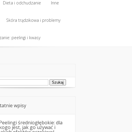
Dieta i odchudzanie
Inne
Dieta i odchudzanie
Skóra trądzikowa i problemy
Inne
anie: peelingi i kwasy
Skóra trądzikowa i problemy
anie: peelingi i kwasy
ukaj:
tatnie wpisy
Peelingi średniogłębokie: dla
kogo jest, jak go używać i