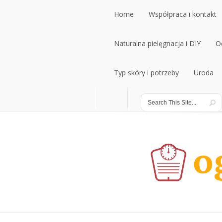
Home
Współpraca i kontakt
Home
Naturalna pielęgnacja i DIY
Współpraca i kontakt
O
Naturalna pielęgnacja i DIY
Typ skóry i potrzeby
Uroda
O
Typ skóry i potrzeby
Uroda