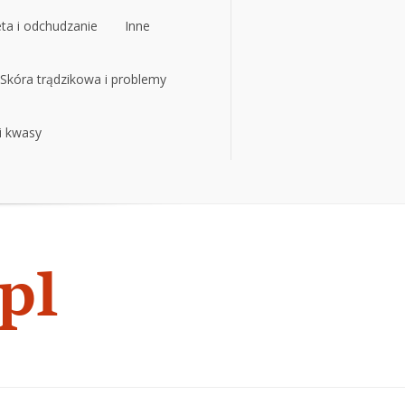
eta i odchudzanie
Inne
eta i odchudzanie
Skóra trądzikowa i problemy
Inne
 i kwasy
Skóra trądzikowa i problemy
 i kwasy