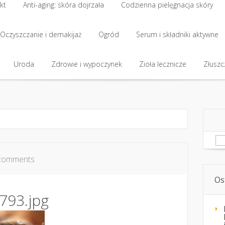
kt
Anti-aging: skóra dojrzała
Codzienna pielęgnacja skóry
kt
Oczyszczanie i demakijaż
Anti-aging: skóra dojrzała
Ogród
Codzienna pielęgnacja skóry
Serum i składniki aktywne
Oczyszczanie i demakijaż
Uroda
Zdrowie i wypoczynek
Ogród
Serum i składniki aktywne
Zioła lecznicze
Złuszcz
Uroda
Zdrowie i wypoczynek
Zioła lecznicze
Złuszcz
Sz
comments
Os
793.jpg