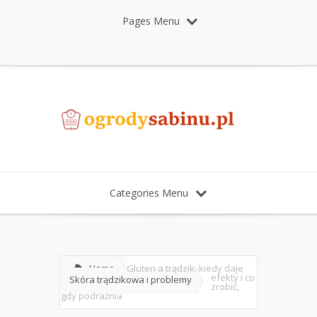
Pages Menu
Categories Menu
Home
Gluten a trądzik: kiedy daje
efekty i co
Skóra trądzikowa i problemy
zrobić,
gdy podrażnia