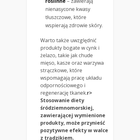
roślinne
– zawierają
nienasycone kwasy
tłuszczowe, które
wspierają zdrowie skóry.
Warto także uwzględnić
produkty bogate w cynk i
żelazo, takie jak chude
mięso, kasze oraz warzywa
strączkowe, które
wspomagają pracę układu
odpornościowego i
regenerację tkanek.
r>
Stosowanie diety
śródziemnomorskiej,
zawierającej wymienione
produkty, może przynieść
pozytywne efekty w walce
z trądzikiem.