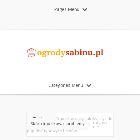
Pages Menu
Categories Menu
Home
Trądzik w ciąży: jak włączyć do
rutyny i
Skóra trądzikowa i problemy
nie
popełnić typowych błędów