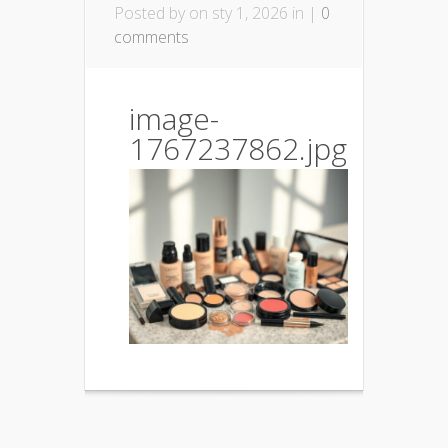
Posted by
on sty 1, 2026 in |
0
comments
image-
1767237862.jpg