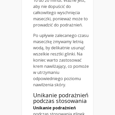
10 do 20 minut. Ważne jest,
aby nie dopuścić do
całkowitego wyschnięcia
maseczki, ponieważ może to
prowadzić do podrażnień.
Po upływie zalecanego czasu
maseczkę zmywamy letnią
wodą, by delikatnie usunąć
wszelkie resztki glinki. Na
koniec warto zastosować
krem nawilżający, co pomoże
w utrzymaniu
odpowiedniego poziomu
nawilżenia skóry.
Unikanie podrażnień
podczas stosowania
Unikanie podrażnień
podczas stosowania glinek