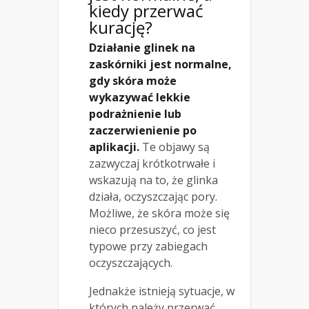
kiedy przerwać
kurację?
Działanie glinek na
zaskórniki jest normalne,
gdy skóra może
wykazywać lekkie
podrażnienie lub
zaczerwienienie po
aplikacji.
Te objawy są
zazwyczaj krótkotrwałe i
wskazują na to, że glinka
działa, oczyszczając pory.
Możliwe, że skóra może się
nieco przesuszyć, co jest
typowe przy zabiegach
oczyszczających.
Jednakże istnieją sytuacje, w
których należy przerwać