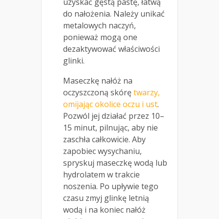
uzyskać gęstą pastę, łatwą
do nałożenia. Należy unikać
metalowych naczyń,
ponieważ mogą one
dezaktywować właściwości
glinki.
Maseczkę nałóż na
oczyszczoną skórę
twarzy,
omijając okolice oczu i ust
.
Pozwól jej działać przez 10–
15 minut, pilnując, aby nie
zaschła całkowicie. Aby
zapobiec wysychaniu,
spryskuj maseczkę wodą lub
hydrolatem w trakcie
noszenia. Po upływie tego
czasu zmyj glinkę letnią
wodą i na koniec nałóż