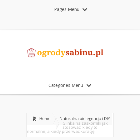
Pages Menu
Categories Menu
Home
Naturalna pielęgnacja i DIY
Glinka na zaskórniki jak
stosować: kiedy to
normalne, a kiedy przerwać kurację