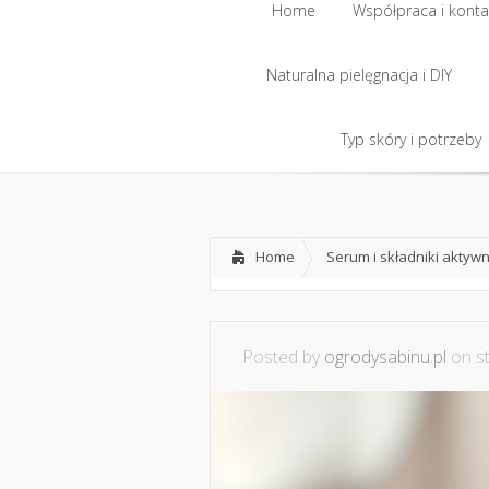
Home
Współpraca i konta
Naturalna pielęgnacja i DIY
Home
Współpraca i konta
Naturalna pielęgnacja i DIY
Typ skóry i potrzeby
Typ skóry i potrzeby
Home
Serum i składniki aktyw
Posted by
ogrodysabinu.pl
on st