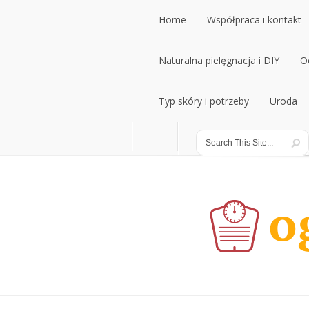
Home
Współpraca i kontakt
Home
Naturalna pielęgnacja i DIY
Współpraca i kontakt
O
Naturalna pielęgnacja i DIY
Typ skóry i potrzeby
Uroda
O
Typ skóry i potrzeby
Uroda