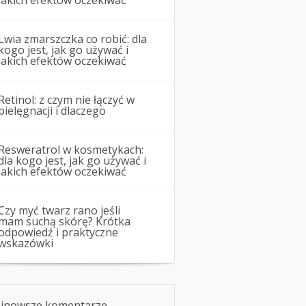
jakich efektów oczekiwać
Lwia zmarszczka co robić: dla
kogo jest, jak go używać i
jakich efektów oczekiwać
Retinol: z czym nie łączyć w
pielęgnacji i dlaczego
Resweratrol w kosmetykach:
dla kogo jest, jak go używać i
jakich efektów oczekiwać
Czy myć twarz rano jeśli
mam suchą skórę? Krótka
odpowiedź i praktyczne
wskazówki
jnowsze komentarze