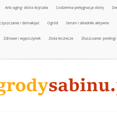
Anti-aging: skóra dojrzała
Codzienna pielęgnacja skóry
Di
czyszczanie i demakijaż
Anti-aging: skóra dojrzała
Ogród
Codzienna pielęgnacja skóry
Serum i składniki aktywne
Di
czyszczanie i demakijaż
Zdrowie i wypoczynek
Ogród
Zioła lecznicze
Serum i składniki aktywne
Złuszczanie: peelingi
Zdrowie i wypoczynek
Zioła lecznicze
Złuszczanie: peelingi