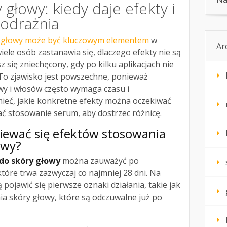
głowy: kiedy daje efekty i
podrażnia
 głowy może być kluczowym elementem
w
Ar
iele osób zastanawia się, dlaczego efekty nie są
z się zniechęcony, gdy po kilku aplikacjach nie
o zjawisko jest powszechne, ponieważ
wy i włosów często wymaga czasu i
ieć, jakie konkretne efekty można oczekiwać
ć stosowanie serum, aby dostrzec różnicę.
iewać się efektów stosowania
owy?
do skóry głowy
można zauważyć po
óre trwa zazwyczaj co najmniej 28 dni. Na
ojawić się pierwsze oznaki działania, takie jak
nia skóry głowy, które są odczuwalne już po