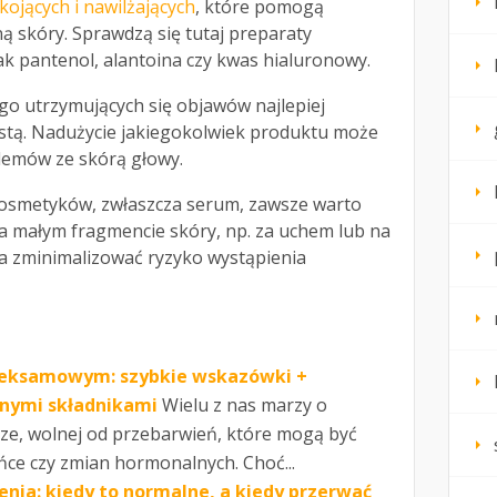
kojących i nawilżających
, które pomogą
 skóry. Sprawdzą się tutaj preparaty
jak pantenol, alantoina czy kwas hialuronowy.
go utrzymujących się objawów najlepiej
istą. Nadużycie jakiegokolwiek produktu może
lemów ze skórą głowy.
osmetyków, zwłaszcza serum, zawsze warto
a małym fragmencie skóry, np. za uchem lub na
a zminimalizować ryzyko wystąpienia
eksamowym: szybkie wskazówki +
nnymi składnikami
Wielu z nas marzy o
erze, wolnej od przebarwień, które mogą być
ńce czy zmian hormonalnych. Choć...
nia: kiedy to normalne, a kiedy przerwać