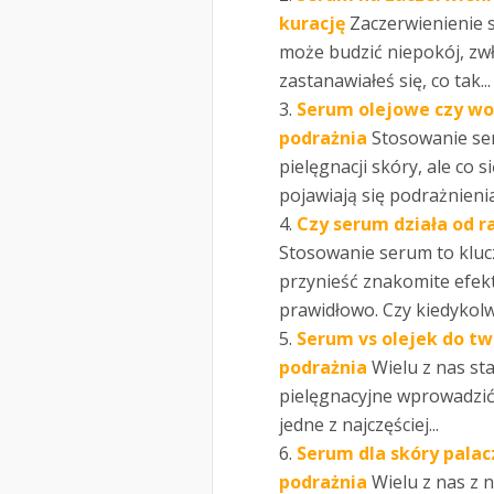
kurację
Zaczerwienienie 
może budzić niepokój, zwł
zastanawiałeś się, co tak...
Serum olejowe czy wod
podrażnia
Stosowanie se
pielęgnacji skóry, ale co 
pojawiają się podrażnienia
Czy serum działa od r
Stosowanie serum to kluc
przynieść znakomite efekt
prawidłowo. Czy kiedykolw
Serum vs olejek do twa
podrażnia
Wielu z nas st
pielęgnacyjne wprowadzić 
jedne z najczęściej...
Serum dla skóry palacz
podrażnia
Wielu z nas z 