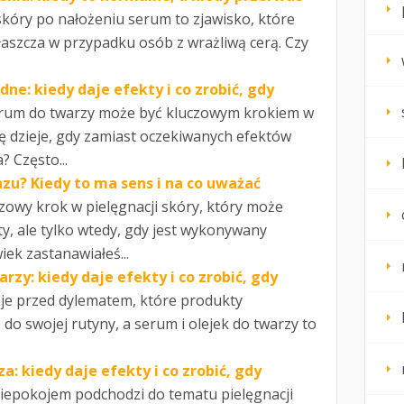
skóry po nałożeniu serum to zjawisko, które
aszcza w przypadku osób z wrażliwą cerą. Czy
ne: kiedy daje efekty i co zrobić, gdy
rum do twarzy może być kluczowym krokiem w
się dzieje, gdy zamiast oczekiwanych efektów
? Często...
azu? Kiedy to ma sens i na co uważać
zowy krok w pielęgnacji skóry, który może
y, ale tylko wtedy, gdy jest wykonywany
iek zastanawiałeś...
rzy: kiedy daje efekty i co zrobić, gdy
aje przed dylematem, które produkty
do swojej rutyny, a serum i olejek do twarzy to
a: kiedy daje efekty i co zrobić, gdy
niepokojem podchodzi do tematu pielęgnacji