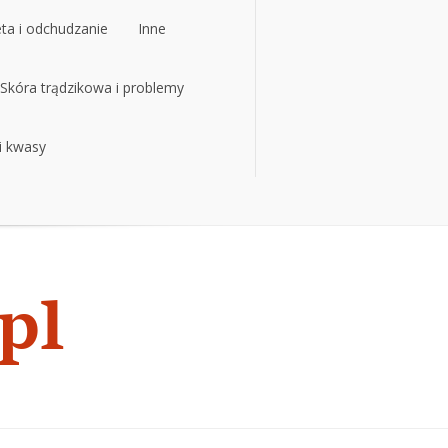
eta i odchudzanie
Inne
eta i odchudzanie
Skóra trądzikowa i problemy
Inne
 i kwasy
Skóra trądzikowa i problemy
 i kwasy