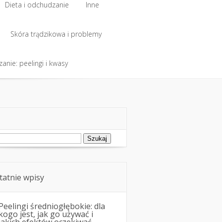
Dieta i odchudzanie
Inne
Dieta i odchudzanie
Skóra trądzikowa i problemy
Inne
anie: peelingi i kwasy
Skóra trądzikowa i problemy
anie: peelingi i kwasy
ukaj:
tatnie wpisy
Peelingi średniogłębokie: dla
kogo jest, jak go używać i