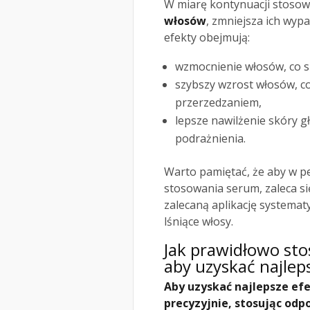
W miarę kontynuacji stosow
włosów
, zmniejsza ich wyp
efekty obejmują:
wzmocnienie włosów, co s
szybszy wzrost włosów, co
przerzedzaniem,
lepsze nawilżenie skóry g
podrażnienia.
Warto pamiętać, że aby w pe
stosowania serum, zaleca s
zalecaną aplikację systemat
lśniące włosy.
Jak prawidłowo st
aby uzyskać najlep
Aby uzyskać najlepsze ef
precyzyjnie, stosując od