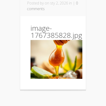
Posted by
on sty 2, 2026 in |
0
comments
image-
1767385828.jpg