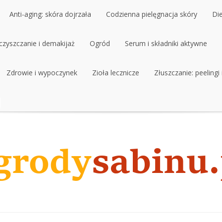
Anti-aging: skóra dojrzała
Codzienna pielęgnacja skóry
Di
czyszczanie i demakijaż
Ogród
Serum i składniki aktywne
Zdrowie i wypoczynek
Zioła lecznicze
Złuszczanie: peelingi