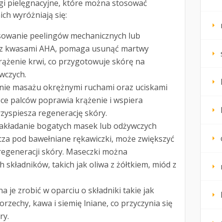
i pielęgnacyjne, które można stosować
ch wyróżniają się:
sowanie peelingów mechanicznych lub
d z kwasami AHA, pomaga usunąć martwy
ążenie krwi, co przygotowuje skórę na
wczych.
ie masażu okrężnymi ruchami oraz uciskami
ce palców poprawia krążenie i wspiera
zyspiesza regenerację skóry.
akładanie bogatych masek lub odżywczych
cza pod bawełniane rękawiczki, może zwiększyć
regeneracji skóry. Maseczki można
 składników, takich jak oliwa z żółtkiem, miód z
 je zrobić w oparciu o składniki takie jak
orzechy, kawa i siemię lniane, co przyczynia się
ry.