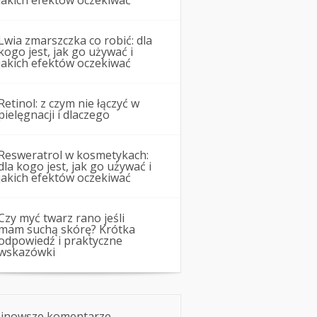
jakich efektów oczekiwać
Lwia zmarszczka co robić: dla
kogo jest, jak go używać i
jakich efektów oczekiwać
Retinol: z czym nie łączyć w
pielęgnacji i dlaczego
Resweratrol w kosmetykach:
dla kogo jest, jak go używać i
jakich efektów oczekiwać
Czy myć twarz rano jeśli
mam suchą skórę? Krótka
odpowiedź i praktyczne
wskazówki
jnowsze komentarze