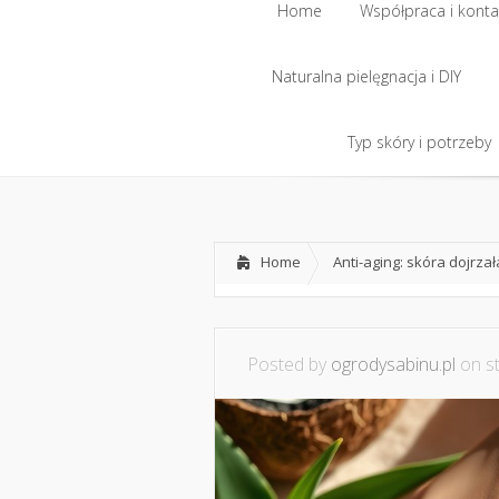
Home
Współpraca i konta
Naturalna pielęgnacja i DIY
Typ skóry i potrzeby
Home
Anti-aging: skóra dojrzał
Posted by
ogrodysabinu.pl
on st