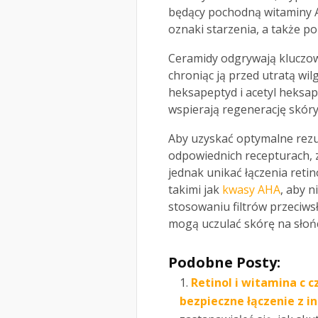
będący pochodną witaminy A
oznaki starzenia, a także po
Ceramidy odgrywają kluczow
chroniąc ją przed utratą wil
heksapeptyd i acetyl heksa
wspierają regenerację skóry
Aby uzyskać optymalne rezul
odpowiednich recepturach, z
jednak unikać łączenia retin
takimi jak
kwasy AHA
, aby 
stosowaniu filtrów przeciws
mogą uczulać skórę na słoń
Podobne Posty:
Retinol i witamina c 
bezpieczne łączenie z i