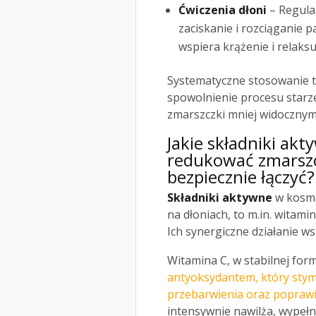
Ćwiczenia dłoni
– Regula
zaciskanie i rozciąganie p
wspiera krążenie i relaksu
Systematyczne stosowanie 
spowolnienie procesu starzen
zmarszczki mniej widocznym
Jakie składniki a
redukować zmarszcz
bezpiecznie łączyć?
Składniki aktywne
w kosme
na dłoniach, to m.in. witami
Ich synergiczne działanie ws
Witamina C, w stabilnej for
antyoksydantem, który stym
przebarwienia oraz poprawi
intensywnie nawilża, wypełni