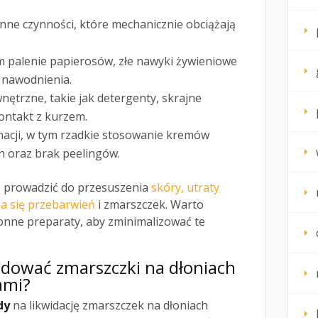
enne czynności, które mechanicznie obciążają
ym palenie papierosów, złe nawyki żywieniowe
 nawodnienia.
nętrzne, takie jak detergenty, skrajne
ontakt z kurzem.
nacji, w tym rzadkie stosowanie kremów
h oraz brak peelingów.
ą prowadzić do przesuszenia
skóry, utraty
ia się przebarwień
i zmarszczek. Warto
onne preparaty, aby zminimalizować te
widować zmarszczki na dłoniach
ami?
dy
na likwidację zmarszczek na dłoniach