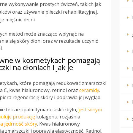
rne wykonywanie prostych ćwiczeń, takich jak
alców oraz używanie piłeczki rehabilitacyjnej,
je mięśnie dłoni.
tych metod może znacząco wpłynąć na
ia się skóry dłoni oraz w rezultacie uczynić
i.
ktywne w kosmetykach pomagają
ki na dłoniach i jak je
tykach, które pomagają redukować zmarszczki
na C, kwas hialuronowy, retinol oraz
ceramidy
.
piera regenerację skóry i poprawia jej wygląd.
mie tetraizopalmitynianu askorbylu,
jest silnym
uluje produkcję
kolagenu, rozjaśnia
a jędrność skóry
. Kwas hialuronowy
a zmarszczki i poprawia elastyczność. Retinol,