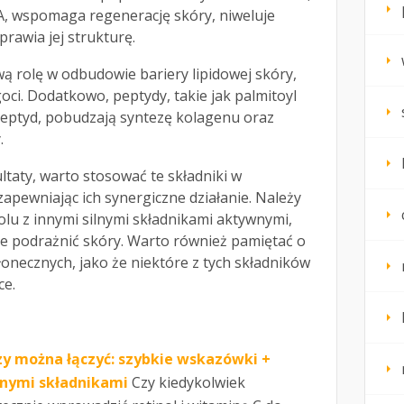
, wspomaga regenerację skóry, niweluje
prawia jej strukturę.
ą rolę w odbudowie bariery lipidowej skóry,
goci. Dodatkowo, peptydy, takie jak palmitoyl
peptyd, pobudzają syntezę kolagenu oraz
.
taty, warto stosować te składniki w
apewniając ich synergiczne działanie. Należy
olu z innymi silnymi składnikami aktywnymi,
nie podrażnić skóry. Warto również pamiętać o
łonecznych, jako że niektóre z tych składników
ce.
czy można łączyć: szybkie wskazówki +
nnymi składnikami
Czy kiedykolwiek