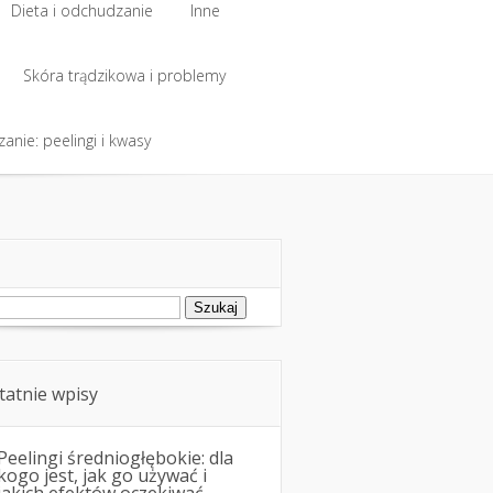
Dieta i odchudzanie
Inne
Skóra trądzikowa i problemy
anie: peelingi i kwasy
ukaj:
tatnie wpisy
Peelingi średniogłębokie: dla
kogo jest, jak go używać i