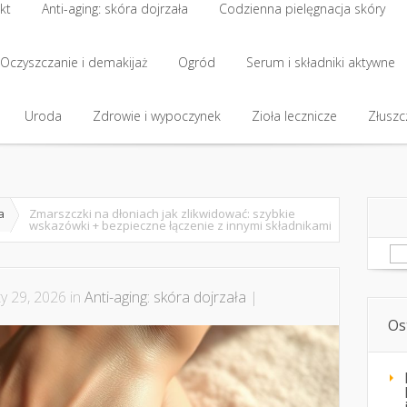
kt
Anti-aging: skóra dojrzała
Codzienna pielęgnacja skóry
Oczyszczanie i demakijaż
Ogród
Serum i składniki aktywne
Uroda
Zdrowie i wypoczynek
Zioła lecznicze
Złuszcz
a
Zmarszczki na dłoniach jak zlikwidować: szybkie
wskazówki + bezpieczne łączenie z innymi składnikami
Sz
y 29, 2026 in
Anti-aging: skóra dojrzała
|
Os