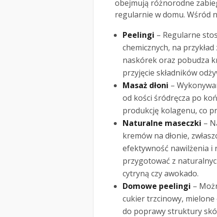
obejmują różnorodne zabieg
regularnie w domu. Wśród ni
Peelingi
– Regularne sto
chemicznych, na przykła
naskórek oraz pobudza kr
przyjęcie składników odży
Masaż dłoni
– Wykonywan
od kości śródręcza po koń
produkcję kolagenu, co pr
Naturalne maseczki
– N
kremów na dłonie, zwłasz
efektywność nawilżenia i 
przygotować z naturalnych
cytryną czy awokado.
Domowe peelingi
– Można
cukier trzcinowy, mielone 
do poprawy struktury skó