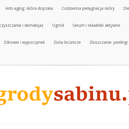
Anti-aging: skóra dojrzała
Codzienna pielęgnacja skóry
Di
czyszczanie i demakijaż
Anti-aging: skóra dojrzała
Ogród
Codzienna pielęgnacja skóry
Serum i składniki aktywne
Di
czyszczanie i demakijaż
Zdrowie i wypoczynek
Ogród
Zioła lecznicze
Serum i składniki aktywne
Złuszczanie: peelingi
Zdrowie i wypoczynek
Zioła lecznicze
Złuszczanie: peelingi