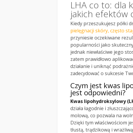
LHA co to: dla k
jakich efektów
Kiedy przeszukujesz półki 
pielęgnacji skóry, często s
przyniesie oczekiwane rezul
popularności jako skuteczn
jednak niewłaściwe jego st
zatem prawidłowo aplikować
działanie i uniknąć podrażn
zadecydować o sukcesie Twoj
Czym jest kwas lip
jest odpowiedni?
Kwas lipohydroksylowy (L
działa łagodnie i złuszczają
molową, co pozwala na woln
Dzięki tym właściwościom je
tłustą, trądzikową i wrażliwą