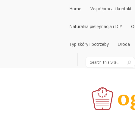
Home
Współpraca i kontakt
Home
Naturalna pielęgnacja i DIY
Współpraca i kontakt
O
Naturalna pielęgnacja i DIY
Typ skóry i potrzeby
Uroda
O
Typ skóry i potrzeby
Uroda