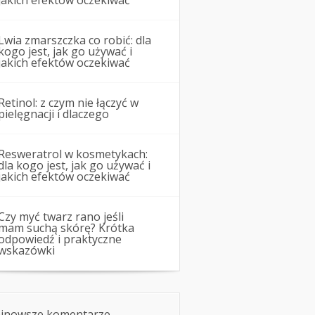
jakich efektów oczekiwać
Lwia zmarszczka co robić: dla
kogo jest, jak go używać i
jakich efektów oczekiwać
Retinol: z czym nie łączyć w
pielęgnacji i dlaczego
Resweratrol w kosmetykach:
dla kogo jest, jak go używać i
jakich efektów oczekiwać
Czy myć twarz rano jeśli
mam suchą skórę? Krótka
odpowiedź i praktyczne
wskazówki
jnowsze komentarze