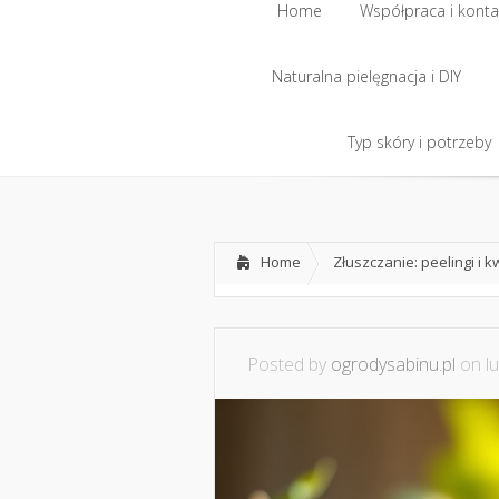
Home
Współpraca i konta
Naturalna pielęgnacja i DIY
Home
Współpraca i konta
Naturalna pielęgnacja i DIY
Typ skóry i potrzeby
Typ skóry i potrzeby
Home
Złuszczanie: peelingi i 
Posted by
ogrodysabinu.pl
on lu