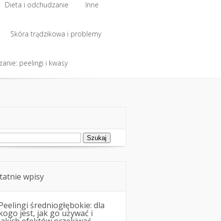
Dieta i odchudzanie
Inne
Dieta i odchudzanie
Skóra trądzikowa i problemy
Inne
anie: peelingi i kwasy
Skóra trądzikowa i problemy
anie: peelingi i kwasy
ukaj:
tatnie wpisy
Peelingi średniogłębokie: dla
kogo jest, jak go używać i