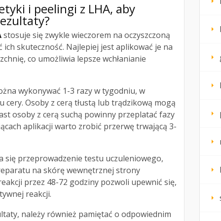
tyki i
peelingi z LHA, aby
rezultaty
?
A
stosuje się zwykle wieczorem na oczyszczoną
ich skuteczność. Najlepiej jest aplikować je na
zchnię, co umożliwia lepsze wchłanianie
ożna wykonywać 1-3 razy w tygodniu, w
ypu cery. Osoby z cerą tłustą lub trądzikową mogą
iast osoby z cerą suchą powinny przeplatać fazy
ącach aplikacji warto zrobić przerwę trwającą 3-
ca się przeprowadzenie testu uczuleniowego,
preparatu na skórę wewnętrznej strony
eakcji przez 48-72 godziny pozwoli upewnić się,
ywnej reakcji.
ultaty, należy również pamiętać o odpowiednim