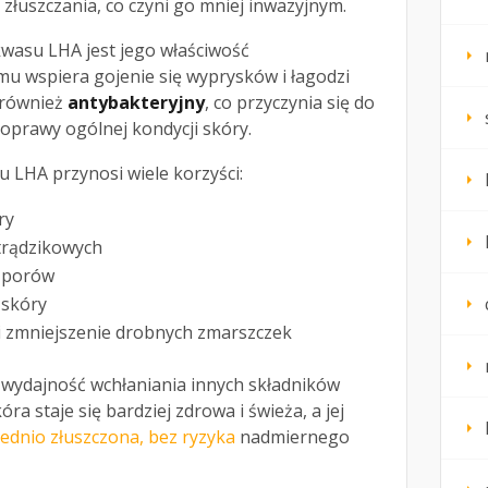
łuszczania, co czyni go mniej inwazyjnym.
kwasu LHA jest jego właściwość
emu wspiera gojenie się wyprysków i łagodzi
 również
antybakteryjny
, co przyczynia się do
oprawy ogólnej kondycji skóry.
 LHA przynosi wiele korzyści:
ry
trądzikowych
i porów
 skóry
i zmniejszenie drobnych zmarszczek
wydajność wchłaniania innych składników
ra staje się bardziej zdrowa i świeża, a jej
iednio złuszczona, bez ryzyka
nadmiernego