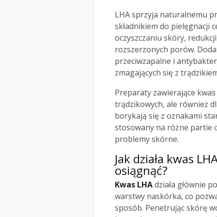
LHA sprzyja naturalnemu pro
składnikiem do pielęgnacji 
oczyszczaniu skóry, redukcj
rozszerzonych porów. Dodat
przeciwzapalne i antybakter
zmagających się z trądzikiem
Preparaty zawierające kwas L
trądzikowych, ale również d
borykają się z oznakami sta
stosowany na różne partie ci
problemy skórne.
Jak działa kwas LHA
osiągnąć?
Kwas LHA
działa głównie p
warstwy naskórka, co pozw
sposób. Penetrując skórę wo