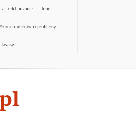
eta i odchudzanie
Inne
eta i odchudzanie
Skóra trądzikowa i problemy
Inne
 i kwasy
Skóra trądzikowa i problemy
 i kwasy