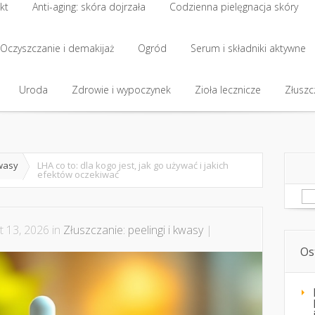
kt
Anti-aging: skóra dojrzała
Codzienna pielęgnacja skóry
kt
Oczyszczanie i demakijaż
Anti-aging: skóra dojrzała
Ogród
Codzienna pielęgnacja skóry
Serum i składniki aktywne
Oczyszczanie i demakijaż
Uroda
Zdrowie i wypoczynek
Ogród
Serum i składniki aktywne
Zioła lecznicze
Złuszcz
Uroda
Zdrowie i wypoczynek
Zioła lecznicze
Złuszcz
kwasy
LHA co to: dla kogo jest, jak go używać i jakich
efektów oczekiwać
Sz
t 13, 2026 in
Złuszczanie: peelingi i kwasy
|
Os