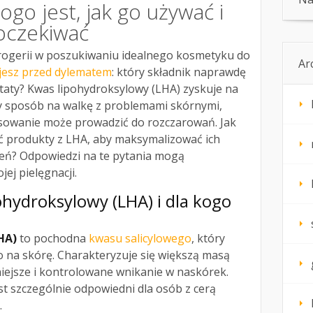
ogo jest, jak go używać i
 oczekiwać
drogerii w poszukiwaniu idealnego kosmetyku do
Ar
tajesz przed dylematem
: który składnik naprawdę
taty? Kwas lipohydroksylowy (LHA) zyskuje na
y sposób na walkę z problemami skórnymi,
osowanie może prowadzić do rozczarowań. Jak
 produkty z LHA, aby maksymalizować ich
ień? Odpowiedzi na te pytania mogą
ej pielęgnacji.
ohydroksylowy (LHA) i dla kogo
HA)
to pochodna
kwasu salicylowego
, który
co na skórę. Charakteryzuje się większą masą
iejsze i kontrolowane wnikanie w naskórek.
st szczególnie odpowiedni dla osób z cerą
.