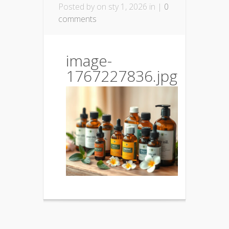
Posted by
on sty 1, 2026 in |
0
comments
image-
1767227836.jpg