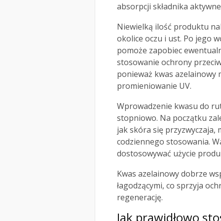
absorpcji składnika aktywne
Niewielką ilość produktu na
okolice oczu i ust. Po jego 
pomoże zapobiec ewentualne
stosowanie ochrony przeciws
ponieważ kwas azelainowy 
promieniowanie UV.
Wprowadzenie kwasu do rut
stopniowo. Na początku zale
jak skóra się przyzwyczaja, 
codziennego stosowania. Wa
dostosowywać użycie produk
Kwas azelainowy dobrze wsp
łagodzącymi, co sprzyja ochr
regenerację.
Jak prawidłowo st