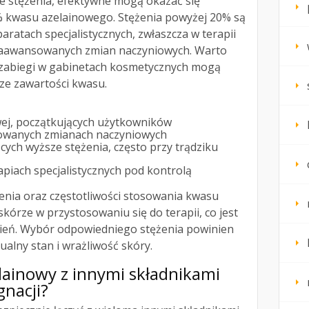
ze stężenia, efektywne mogą okazać się
% kwasu azelainowego. Stężenia powyżej 20% są
ratach specjalistycznych, zwłaszcza w terapii
zaawansowanych zmian naczyniowych. Warto
 zabiegi w gabinetach kosmetycznych mogą
ze zawartości kwasu.
wej, początkujących użytkowników
kowanych zmianach naczyniowych
cych wyższe stężenia, często przy trądziku
piach specjalistycznych pod kontrolą
enia oraz częstotliwości stosowania kwasu
órze w przystosowaniu się do terapii, co jest
nień. Wybór odpowiedniego stężenia powinien
alny stan i wrażliwość skóry.
elainowy
z innymi składnikami
nacji?