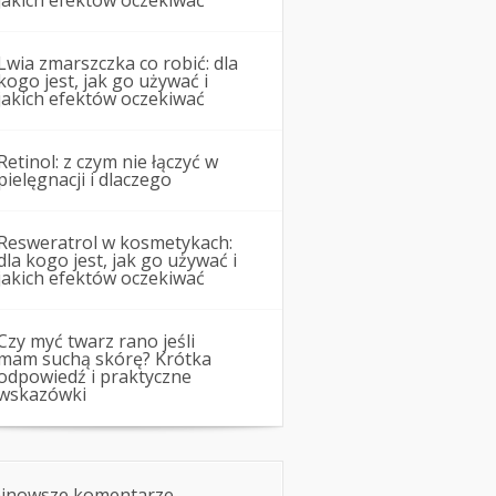
jakich efektów oczekiwać
Lwia zmarszczka co robić: dla
kogo jest, jak go używać i
jakich efektów oczekiwać
Retinol: z czym nie łączyć w
pielęgnacji i dlaczego
Resweratrol w kosmetykach:
dla kogo jest, jak go używać i
jakich efektów oczekiwać
Czy myć twarz rano jeśli
mam suchą skórę? Krótka
odpowiedź i praktyczne
wskazówki
jnowsze komentarze