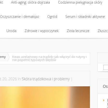
kt
Anti-aging: skóra dojrzała
Codzienna pielęgnacja skóry
kt
Oczyszczanie i demakijaż
Anti-aging: skóra dojrzała
Ogród
Codzienna pielęgnacja skóry
Serum i składniki aktywne
Oczyszczanie i demakijaż
Uroda
Zdrowie i wypoczynek
Ogród
Serum i składniki aktywne
Zioła lecznicze
Złuszcz
Uroda
Zdrowie i wypoczynek
Zioła lecznicze
Złuszcz
lemy
Kwas azelainowy na trądzik: jak włączyć do rutyny i
nie popełnić typowych błędów
Sz
t 20, 2026 in
Skóra trądzikowa i problemy
|
Os