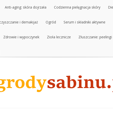
Anti-aging: skóra dojrzała
Codzienna pielęgnacja skóry
Di
czyszczanie i demakijaż
Anti-aging: skóra dojrzała
Ogród
Codzienna pielęgnacja skóry
Serum i składniki aktywne
Di
czyszczanie i demakijaż
Zdrowie i wypoczynek
Ogród
Zioła lecznicze
Serum i składniki aktywne
Złuszczanie: peelingi
Zdrowie i wypoczynek
Zioła lecznicze
Złuszczanie: peelingi