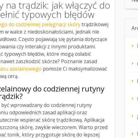
 na trądzik: jak włączyć do
pełnić typowych błędów
go do codziennej pielęgnacji skóry
trądzikowej
Ar
 w walce z niedoskonałościami, jednak nie
widłowo. Często pojawiają się pytania dotyczące
sowania czy interakcji z innymi produktami.
ąć typowych błędów, które mogą osłabić
b nawet zaszkodzić skórze? Poznanie zasad
asu azelainowego
pomoże Ci maksymalizować
ową cerą.
zelainowy
do codziennej rutyny
rądzik
?
 być wprowadzany do codziennej rutyny
niu odpowiednich zasad aplikacji oraz
kutecznie wspierać skórę trądzikową. Aplikacja
yszczoną skórę, zwykle wieczorem. Warto przed
ć tonik, który przygotuje skórę do lepszej