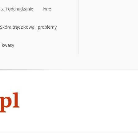
eta i odchudzanie
Inne
eta i odchudzanie
Skóra trądzikowa i problemy
Inne
 i kwasy
Skóra trądzikowa i problemy
 i kwasy