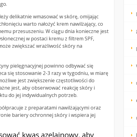
go.
leży delikatnie wmasować w skórę, omijając
wchłonięciu warto nałożyć krem nawilżający, co
mu przesuszeniu. W ciągu dnia konieczne jest
łonecznej w postaci kremu z filtrem SPF,
może zwiększać wrażliwość skóry na
yny pielęgnacyjnej powinno odbywać się
ca się stosowanie 2-3 razy w tygodniu, w miarę
możliwe jest zwiększenie częstotliwości do
żne jest, aby obserwować reakcję skóry i
tu do jej indywidualnych potrzeb.
ółpracuje z preparatami nawilżającymi oraz
onie bariery ochronnej skóry i wspiera jej
osować kwas azelainowy, aby