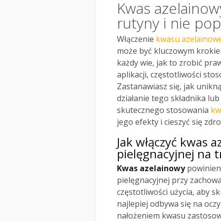
Kwas azelainowy
rutyny i nie po
Włączenie
kwasu azelainowe
może być kluczowym krokiem
każdy wie, jak to zrobić pra
aplikacji, częstotliwości sto
Zastanawiasz się, jak unikn
działanie tego składnika lu
skutecznego stosowania
kw
jego efekty i cieszyć się zdr
Jak włączyć
kwas a
pielęgnacyjnej na
t
Kwas azelainowy
powinien
pielęgnacyjnej przy zachowa
częstotliwości użycia, aby s
najlepiej odbywa się na ocz
nałożeniem kwasu zastosowa