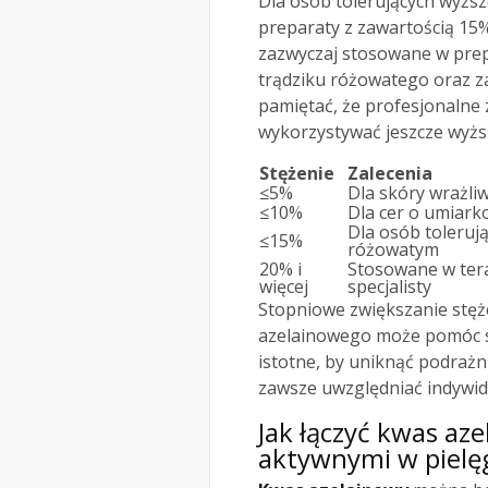
Dla osób tolerujących wyżs
preparaty z zawartością 15
zazwyczaj stosowane w prepa
trądziku różowatego oraz 
pamiętać, że profesjonalne
wykorzystywać jeszcze wyżs
Stężenie
Zalecenia
≤5%
Dla skóry wrażli
≤10%
Dla cer o umiar
Dla osób tolerują
≤15%
różowatym
20% i
Stosowane w tera
więcej
specjalisty
Stopniowe zwiększanie stęż
azelainowego może pomóc sk
istotne, by uniknąć podraż
zawsze uwzględniać indywidu
Jak łączyć kwas az
aktywnymi w pielęg