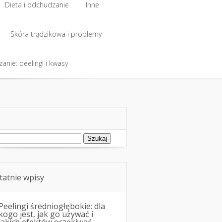
Dieta i odchudzanie
Inne
Dieta i odchudzanie
Skóra trądzikowa i problemy
Inne
anie: peelingi i kwasy
Skóra trądzikowa i problemy
anie: peelingi i kwasy
ukaj:
tatnie wpisy
Peelingi średniogłębokie: dla
kogo jest, jak go używać i