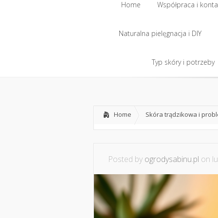
Home
Współpraca i konta
Naturalna pielęgnacja i DIY
Home
Współpraca i konta
Naturalna pielęgnacja i DIY
Typ skóry i potrzeby
Typ skóry i potrzeby
Home
Skóra trądzikowa i prob
Posted by
ogrodysabinu.pl
on lu