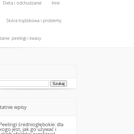
Dieta i odchudzanie
Inne
Dieta i odchudzanie
Skóra trądzikowa i problemy
Inne
anie: peelingi i kwasy
Skóra trądzikowa i problemy
anie: peelingi i kwasy
ukaj:
tatnie wpisy
Peelingi średniogłębokie: dla
kogo jest, jak go używać i