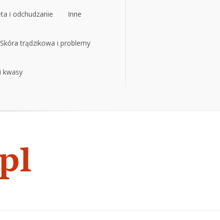
eta i odchudzanie
Inne
eta i odchudzanie
Skóra trądzikowa i problemy
Inne
 i kwasy
Skóra trądzikowa i problemy
 i kwasy