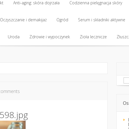
kt
Anti-aging: skóra dojrzała
Codzienna pielęgnacja skóry
kt
Oczyszczanie i demakijaż
Anti-aging: skóra dojrzała
Ogród
Codzienna pielęgnacja skóry
Serum i składniki aktywne
Oczyszczanie i demakijaż
Uroda
Zdrowie i wypoczynek
Ogród
Serum i składniki aktywne
Zioła lecznicze
Złuszcz
Uroda
Zdrowie i wypoczynek
Zioła lecznicze
Złuszcz
Sz
comments
Os
598.jpg