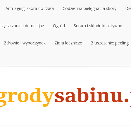
Anti-aging: skóra dojrzała
Codzienna pielęgnacja skóry
Di
czyszczanie i demakijaż
Anti-aging: skóra dojrzała
Ogród
Codzienna pielęgnacja skóry
Serum i składniki aktywne
Di
czyszczanie i demakijaż
Zdrowie i wypoczynek
Ogród
Zioła lecznicze
Serum i składniki aktywne
Złuszczanie: peelingi
Zdrowie i wypoczynek
Zioła lecznicze
Złuszczanie: peelingi