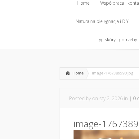
Home
Współpraca i konta
Naturalna pielęgnacja i DIY
Home
Współpraca i konta
Naturalna pielęgnacja i DIY
Typ skóry i potrzeby
Typ skóry i potrzeby
Home
image-1767389598.jpg
Posted by
on sty 2, 2026 in |
0 
image-1767389