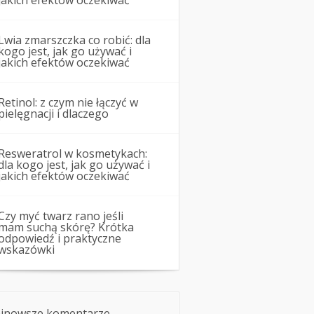
jakich efektów oczekiwać
Lwia zmarszczka co robić: dla
kogo jest, jak go używać i
jakich efektów oczekiwać
Retinol: z czym nie łączyć w
pielęgnacji i dlaczego
Resweratrol w kosmetykach:
dla kogo jest, jak go używać i
jakich efektów oczekiwać
Czy myć twarz rano jeśli
mam suchą skórę? Krótka
odpowiedź i praktyczne
wskazówki
jnowsze komentarze