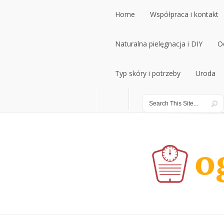
Home
Współpraca i kontakt
Home
Naturalna pielęgnacja i DIY
Współpraca i kontakt
O
Naturalna pielęgnacja i DIY
Typ skóry i potrzeby
Uroda
O
Typ skóry i potrzeby
Uroda