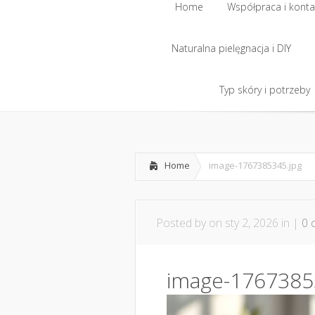
Home
Współpraca i konta
Naturalna pielęgnacja i DIY
Home
Współpraca i konta
Naturalna pielęgnacja i DIY
Typ skóry i potrzeby
Typ skóry i potrzeby
Home
image-1767385345.jpg
Posted by
on sty 2, 2026 in |
0 
image-1767385