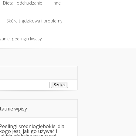
Dieta i odchudzanie
Inne
Dieta i odchudzanie
Skóra trądzikowa i problemy
Inne
anie: peelingi i kwasy
Skóra trądzikowa i problemy
anie: peelingi i kwasy
ukaj:
tatnie wpisy
Peelingi średniogłębokie: dla
kogo jest, jak go używać i