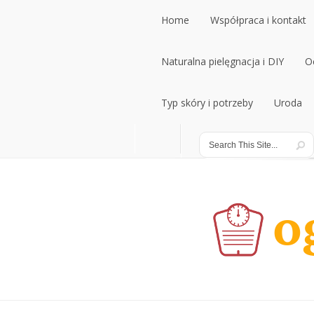
Home
Współpraca i kontakt
Home
Naturalna pielęgnacja i DIY
Współpraca i kontakt
O
Naturalna pielęgnacja i DIY
Typ skóry i potrzeby
Uroda
O
Typ skóry i potrzeby
Uroda