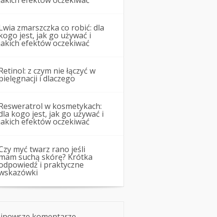
jakich efektów oczekiwać
Lwia zmarszczka co robić: dla
kogo jest, jak go używać i
jakich efektów oczekiwać
Retinol: z czym nie łączyć w
pielęgnacji i dlaczego
Resweratrol w kosmetykach:
dla kogo jest, jak go używać i
jakich efektów oczekiwać
Czy myć twarz rano jeśli
mam suchą skórę? Krótka
odpowiedź i praktyczne
wskazówki
jnowsze komentarze