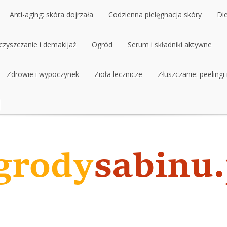
Anti-aging: skóra dojrzała
Codzienna pielęgnacja skóry
Di
czyszczanie i demakijaż
Anti-aging: skóra dojrzała
Ogród
Codzienna pielęgnacja skóry
Serum i składniki aktywne
Di
czyszczanie i demakijaż
Zdrowie i wypoczynek
Ogród
Zioła lecznicze
Serum i składniki aktywne
Złuszczanie: peelingi
Zdrowie i wypoczynek
Zioła lecznicze
Złuszczanie: peelingi