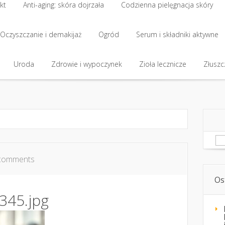
kt
Anti-aging: skóra dojrzała
Codzienna pielęgnacja skóry
kt
Oczyszczanie i demakijaż
Anti-aging: skóra dojrzała
Ogród
Codzienna pielęgnacja skóry
Serum i składniki aktywne
Oczyszczanie i demakijaż
Uroda
Zdrowie i wypoczynek
Ogród
Serum i składniki aktywne
Zioła lecznicze
Złuszcz
Uroda
Zdrowie i wypoczynek
Zioła lecznicze
Złuszcz
Sz
comments
Os
345.jpg