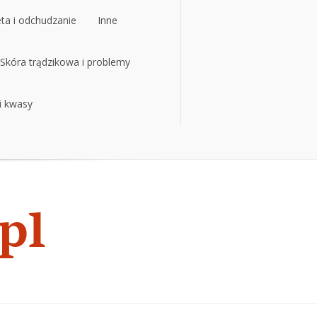
eta i odchudzanie
Inne
eta i odchudzanie
Skóra trądzikowa i problemy
Inne
 i kwasy
Skóra trądzikowa i problemy
 i kwasy