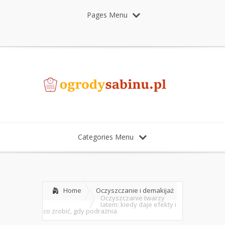
Pages Menu
Categories Menu
Home
Oczyszczanie i demakijaż
Oczyszczanie twarzy
latem: kiedy daje efekty i
co zrobić, gdy podrażnia