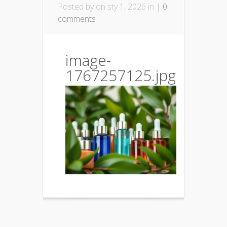
Posted by
on sty 1, 2026 in |
0
comments
image-
1767257125.jpg