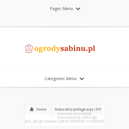
Pages Menu
Categories Menu
Home
Naturalna pielęgnacja i DIY
Domowe kosmetyki
konserwanty: dla kogo
jest, jak go używać i jakich efektów oczekiwać