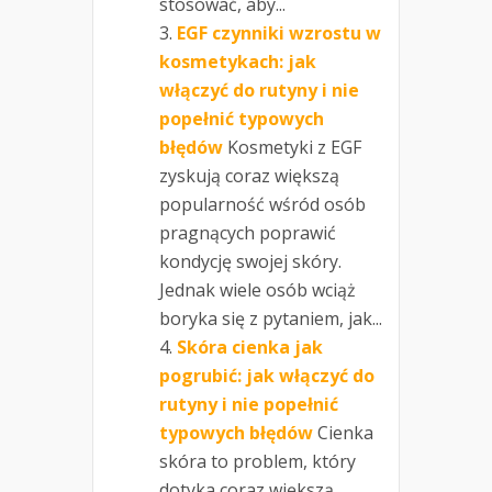
stosować, aby...
EGF czynniki wzrostu w
kosmetykach: jak
włączyć do rutyny i nie
popełnić typowych
błędów
Kosmetyki z EGF
zyskują coraz większą
popularność wśród osób
pragnących poprawić
kondycję swojej skóry.
Jednak wiele osób wciąż
boryka się z pytaniem, jak...
Skóra cienka jak
pogrubić: jak włączyć do
rutyny i nie popełnić
typowych błędów
Cienka
skóra to problem, który
dotyka coraz większą