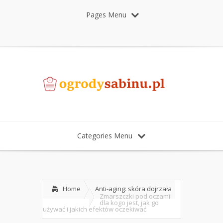
Pages Menu
Categories Menu
Home
Anti-aging: skóra dojrzała
Zmarszczki pod oczami:
dla kogo jest, jak go
używać i jakich efektów oczekiwać