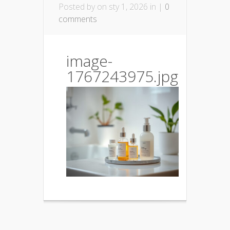
Posted by
on sty 1, 2026 in |
0
comments
image-
1767243975.jpg