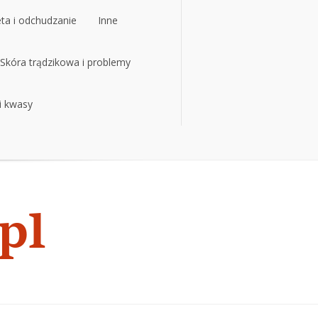
eta i odchudzanie
Inne
eta i odchudzanie
Skóra trądzikowa i problemy
Inne
 i kwasy
Skóra trądzikowa i problemy
 i kwasy