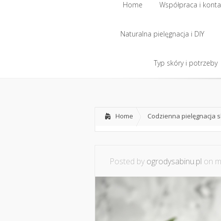
Home
Współpraca i konta
Naturalna pielęgnacja i DIY
Home
Współpraca i konta
Naturalna pielęgnacja i DIY
Typ skóry i potrzeby
Typ skóry i potrzeby
Home
Codzienna pielęgnacja 
Posted by
ogrodysabinu.pl
on ma