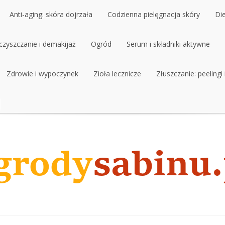
Anti-aging: skóra dojrzała
Codzienna pielęgnacja skóry
Di
czyszczanie i demakijaż
Anti-aging: skóra dojrzała
Ogród
Codzienna pielęgnacja skóry
Serum i składniki aktywne
Di
czyszczanie i demakijaż
Zdrowie i wypoczynek
Ogród
Zioła lecznicze
Serum i składniki aktywne
Złuszczanie: peelingi
Zdrowie i wypoczynek
Zioła lecznicze
Złuszczanie: peelingi