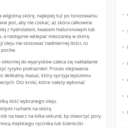
a wilgotną skórę, najlepiej tuż po tonizowaniu
ne jest, aby nie czekać, aż skóra całkowicie
olej z hydrolatem, kwasem hialuronowym lub
, a następnie wklepać mieszankę w skórę.
cji oleju nie stosować nadmiernej ilości, co
 porów.
b skłonnej do wyprysków zaleca się nakładanie
zyć ryzyko podrażnień. Proces olejowania
 delikatny masaż, który sprzyja lepszemu
wczych. Oto kroki, które należy wykonać
elką ilość wybranego oleju.
listymi ruchami na skórę.
znik na twarz na kilka sekund, by otworzyć pory.
mocą miękkiego ręcznika lub ściereczki