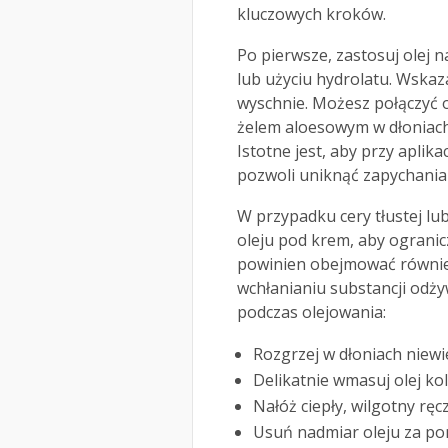
kluczowych kroków.
Po pierwsze, zastosuj olej n
lub użyciu hydrolatu. Wskaza
wyschnie. Możesz połączyć 
żelem aloesowym w dłoniach
Istotne jest, aby przy aplika
pozwoli uniknąć zapychania
W przypadku cery tłustej lu
oleju pod krem, aby ogranic
powinien obejmować również
wchłanianiu substancji odży
podczas olejowania:
Rozgrzej w dłoniach niewi
Delikatnie wmasuj olej ko
Nałóż ciepły, wilgotny ręc
Usuń nadmiar oleju za po