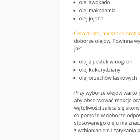
olej awokado
olej makadamia
olej jojoba
Cera tłusta
,
mieszana oraz 
doborze olejów. Powinna wy
jak:
olej z pestek winogron
olej kukurydziany
olej orzechów laskowych
Przy wyborze olejów warto 
aby obserwować reakcje or
wątpliwości zaleca się sko
co pomoże w doborze odpowi
stosowanego oleju ma znac
z wchłanianiem i zatykania 