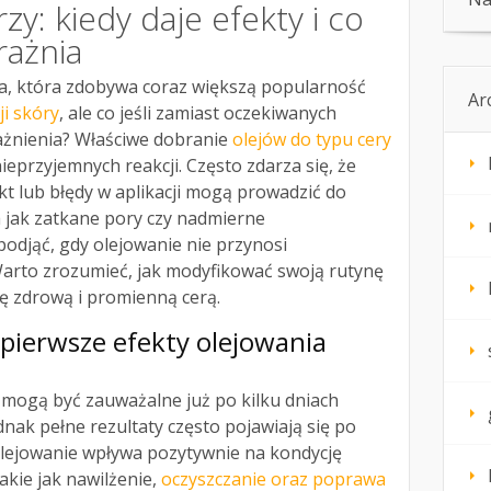
zy: kiedy daje efekty i co
rażnia
a, która zdobywa coraz większą popularność
Ar
ji skóry
, ale co jeśli zamiast oczekiwanych
rażnienia? Właściwe dobranie
olejów do typu cery
ieprzyjemnych reakcji. Często zdarza się, że
t lub błędy w aplikacji mogą prowadzić do
 jak zatkane pory czy nadmierne
 podjąć, gdy olejowanie nie przynosi
arto zrozumieć, jak modyfikować swoją rutynę
ię zdrową i promienną cerą.
 pierwsze efekty olejowania
mogą być zauważalne już po kilku dniach
nak pełne rezultaty często pojawiają się po
olejowanie wpływa pozytywnie na kondycję
akie jak nawilżenie,
oczyszczanie oraz poprawa