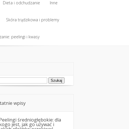
Dieta i odchudzanie
Inne
Dieta i odchudzanie
Skóra trądzikowa i problemy
Inne
anie: peelingi i kwasy
Skóra trądzikowa i problemy
anie: peelingi i kwasy
ukaj:
tatnie wpisy
Peelingi średniogłębokie: dla
kogo jest, jak go używać i