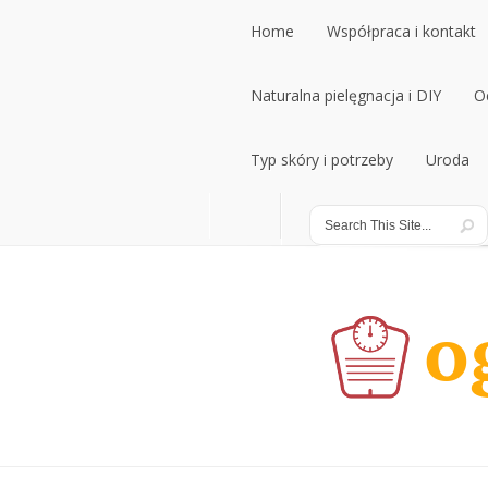
Home
Współpraca i kontakt
Home
Naturalna pielęgnacja i DIY
Współpraca i kontakt
O
Naturalna pielęgnacja i DIY
Typ skóry i potrzeby
Uroda
O
Typ skóry i potrzeby
Uroda