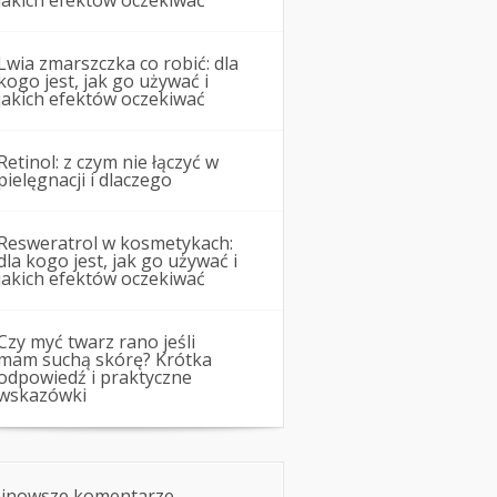
jakich efektów oczekiwać
Lwia zmarszczka co robić: dla
kogo jest, jak go używać i
jakich efektów oczekiwać
Retinol: z czym nie łączyć w
pielęgnacji i dlaczego
Resweratrol w kosmetykach:
dla kogo jest, jak go używać i
jakich efektów oczekiwać
Czy myć twarz rano jeśli
mam suchą skórę? Krótka
odpowiedź i praktyczne
wskazówki
jnowsze komentarze