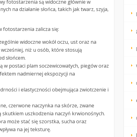
wy fotostarzenia są widoczne głównie w
ych na działanie słońca, takich jak twarz, szyja,
fotostarzenia zalicza się:
zególnie widoczne wokół oczu, ust oraz na
ę wcześniej, niż u osób, które stosują
ed słońcem.
 w postaci plam soczewicowatych, piegów oraz
efektem nadmiernej ekspozycji na
drności i elastyczności obejmująca zwiotczenie i
ne, czerwone naczynka na skórze, zwane
są skutkiem uszkodzenia naczyń krwionośnych.
ra może stać się szorstka, sucha oraz
wpływa na jej teksturę.