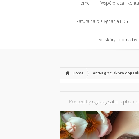
Home
Współpraca i konta
Naturalna pielęgnacja i DIY
Home
Współpraca i konta
Naturalna pielęgnacja i DIY
Typ skóry i potrzeby
Typ skóry i potrzeby
Home
Anti-aging: skóra dojrzał
Posted by
ogrodysabinu.pl
on st