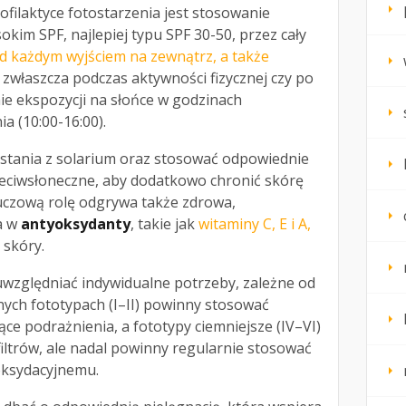
ilaktyce fotostarzenia jest stosowanie
okim SPF, najlepiej typu SPF 30-50, przez cały
d każdym wyjściem na zewnątrz, a także
 zwłaszcza podczas aktywności fizycznej czy po
ie ekspozycji na słońce w godzinach
a (10:00-16:00).
stania z solarium oraz stosować odpowiednie
zeciwsłoneczne, aby dodatkowo chronić skórę
uczową rolę odgrywa także zdrowa,
a w
antyoksydanty
, takie jak
witaminy C, E i A,
skóry.
uwzględniać indywidualne potrzeby, zależne od
nych fototypach (I–II) powinny stosować
ące podrażnienia, a fototypy ciemniejsze (IV–VI)
filtrów, ale nadal powinny regularnie stosować
oksydacyjnemu.