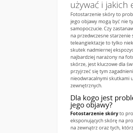
używać i jakich
Fotostarzenie skóry to prob
jego objawy mogą być nie ty
samopoczucie. Czy zastanaw
na przedwczesne starzenie s
teleangiektazje to tylko ni
skutek nadmiernej ekspozycj
najbardziej narażony na fot
skórze, jest kluczowe dla ś
przyjrzeć się tym zagadnien
nieodwracalnymi skutkami u
zewnętrznych.
Dla kogo jest probl
jego objawy?
Fotostarzenie skóry
to pro
eksponujących skórę na pro
na zewnątrz oraz tych, któr