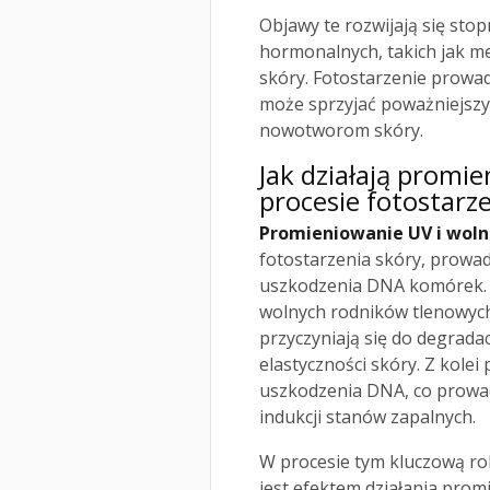
Objawy te rozwijają się sto
hormonalnych, takich jak 
skóry. Fotostarzenie prowad
może sprzyjać poważniejsz
nowotworom skóry.
Jak działają promi
procesie fotostarz
Promieniowanie UV i woln
fotostarzenia skóry, prowad
uszkodzenia DNA komórek.
wolnych rodników tlenowych
przyczyniają się do degradac
elastyczności skóry. Z kol
uszkodzenia DNA, co prowad
indukcji stanów zapalnych.
W procesie tym kluczową rol
jest efektem działania prom