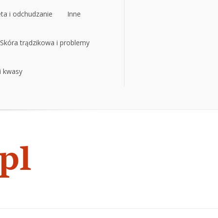
eta i odchudzanie
Inne
eta i odchudzanie
Skóra trądzikowa i problemy
Inne
 i kwasy
Skóra trądzikowa i problemy
 i kwasy