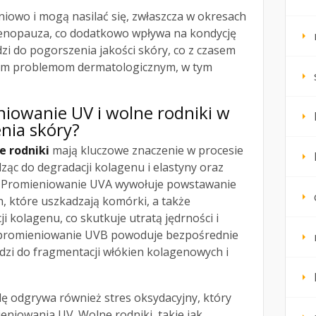
pniowo i mogą nasilać się, zwłaszcza w okresach
menopauza, co dodatkowo wpływa na kondycję
zi do pogorszenia jakości skóry, co z czasem
ym problemom dermatologicznym, w tym
eniowanie UV i wolne rodniki w
enia skóry?
e rodniki
mają kluczowe znaczenie w procesie
ząc do degradacji kolagenu i elastyny oraz
 Promieniowanie UVA wywołuje powstawanie
, które uszkadzają komórki, a także
ji kolagenu, co skutkuje utratą jędrności i
ei promieniowanie UVB powoduje bezpośrednie
zi do fragmentacji włókien kolagenowych i
ę odgrywa również stres oksydacyjny, który
ieniowania UV. Wolne rodniki, takie jak