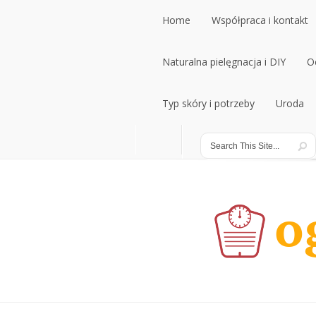
Home
Współpraca i kontakt
Home
Naturalna pielęgnacja i DIY
Współpraca i kontakt
O
Naturalna pielęgnacja i DIY
Typ skóry i potrzeby
Uroda
O
Typ skóry i potrzeby
Uroda