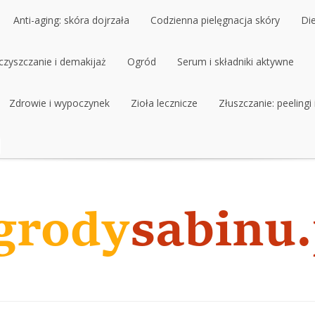
Anti-aging: skóra dojrzała
Codzienna pielęgnacja skóry
Di
czyszczanie i demakijaż
Anti-aging: skóra dojrzała
Ogród
Codzienna pielęgnacja skóry
Serum i składniki aktywne
Di
czyszczanie i demakijaż
Zdrowie i wypoczynek
Ogród
Zioła lecznicze
Serum i składniki aktywne
Złuszczanie: peelingi
Zdrowie i wypoczynek
Zioła lecznicze
Złuszczanie: peelingi