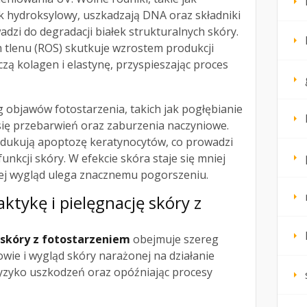
k hydroksylowy, uszkadzają DNA oraz składniki
zi do degradacji białek strukturalnych skóry.
 tlenu (ROS) skutkuje wzrostem produkcji
czą kolagen i elastynę, przyspieszając proces
 objawów fotostarzenia, takich jak pogłębianie
się przebarwień oraz zaburzenia naczyniowe.
dukują apoptozę keratynocytów, co prowadzi
unkcji skóry. W efekcie skóra staje się mniej
a jej wygląd ulega znacznemu pogorszeniu.
aktykę i pielęgnację skóry z
a skóry z fotostarzeniem
obejmuje szereg
owie i wygląd skóry narażonej na działanie
ryzyko uszkodzeń oraz opóźniając procesy