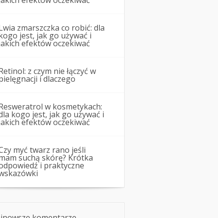
jakich efektów oczekiwać
Lwia zmarszczka co robić: dla
kogo jest, jak go używać i
jakich efektów oczekiwać
Retinol: z czym nie łączyć w
pielęgnacji i dlaczego
Resweratrol w kosmetykach:
dla kogo jest, jak go używać i
jakich efektów oczekiwać
Czy myć twarz rano jeśli
mam suchą skórę? Krótka
odpowiedź i praktyczne
wskazówki
jnowsze komentarze