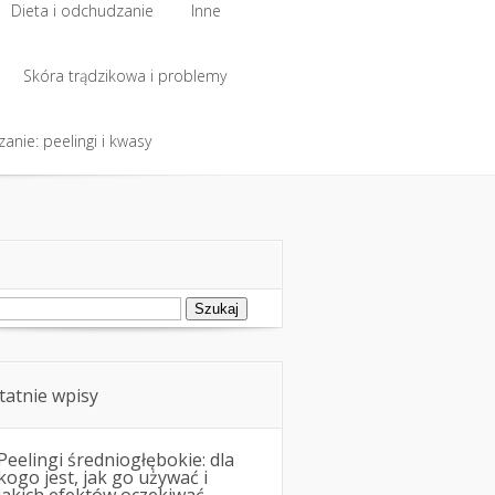
Dieta i odchudzanie
Inne
Dieta i odchudzanie
Skóra trądzikowa i problemy
Inne
anie: peelingi i kwasy
Skóra trądzikowa i problemy
anie: peelingi i kwasy
ukaj:
tatnie wpisy
Peelingi średniogłębokie: dla
kogo jest, jak go używać i