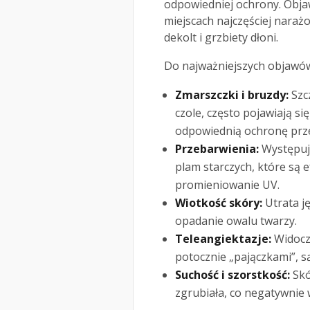
odpowiedniej ochrony. Obja
miejscach najczęściej narażon
dekolt i grzbiety dłoni.
Do najważniejszych objawów 
Zmarszczki i bruzdy:
Szc
czole, często pojawiają si
odpowiednią ochronę prz
Przebarwienia:
Występują
plam starczych, które są 
promieniowanie UV.
Wiotkość skóry:
Utrata ję
opadanie owalu twarzy.
Teleangiektazje:
Widocz
potocznie „pajączkami”, 
Suchość i szorstkość:
Skó
zgrubiała, co negatywnie 