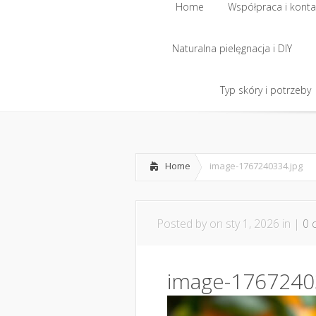
Home
Współpraca i konta
Naturalna pielęgnacja i DIY
Home
Współpraca i konta
Naturalna pielęgnacja i DIY
Typ skóry i potrzeby
Typ skóry i potrzeby
Home
image-1767240334.jpg
Posted by
on sty 1, 2026 in |
0 
image-1767240