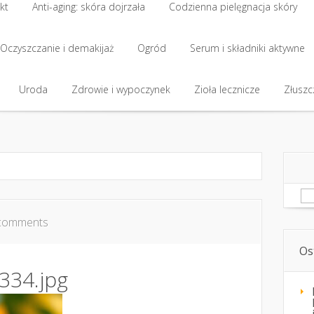
kt
Anti-aging: skóra dojrzała
Codzienna pielęgnacja skóry
kt
Oczyszczanie i demakijaż
Anti-aging: skóra dojrzała
Ogród
Codzienna pielęgnacja skóry
Serum i składniki aktywne
Oczyszczanie i demakijaż
Uroda
Zdrowie i wypoczynek
Ogród
Serum i składniki aktywne
Zioła lecznicze
Złuszcz
Uroda
Zdrowie i wypoczynek
Zioła lecznicze
Złuszcz
Sz
comments
Os
334.jpg