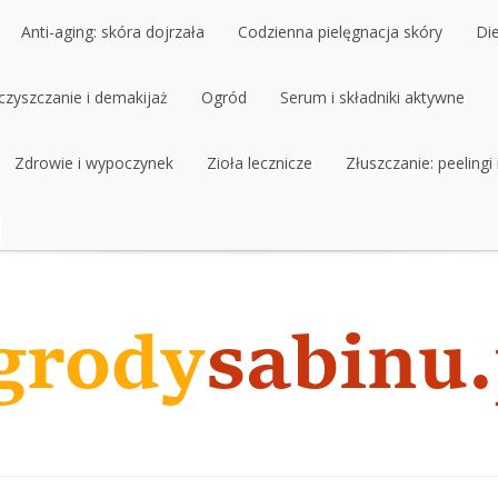
Anti-aging: skóra dojrzała
Codzienna pielęgnacja skóry
Di
czyszczanie i demakijaż
Anti-aging: skóra dojrzała
Ogród
Codzienna pielęgnacja skóry
Serum i składniki aktywne
Di
czyszczanie i demakijaż
Zdrowie i wypoczynek
Ogród
Zioła lecznicze
Serum i składniki aktywne
Złuszczanie: peelingi
Zdrowie i wypoczynek
Zioła lecznicze
Złuszczanie: peelingi