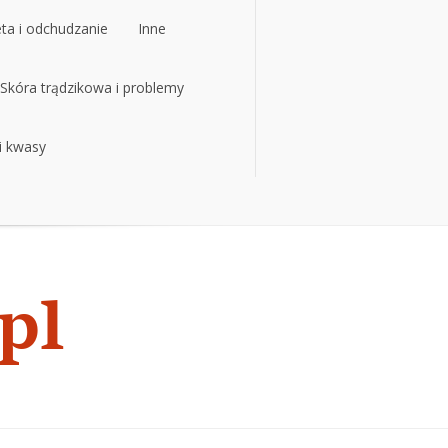
eta i odchudzanie
Inne
eta i odchudzanie
Skóra trądzikowa i problemy
Inne
 i kwasy
Skóra trądzikowa i problemy
 i kwasy