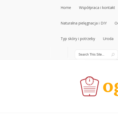
Home
Współpraca i kontakt
Home
Naturalna pielęgnacja i DIY
Współpraca i kontakt
O
Naturalna pielęgnacja i DIY
Typ skóry i potrzeby
Uroda
O
Typ skóry i potrzeby
Uroda