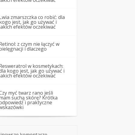
jakich efektów oczekiwać
Lwia zmarszczka co robić: dla
kogo jest, jak go używać i
jakich efektów oczekiwać
Retinol: z czym nie łączyć w
pielęgnacji i dlaczego
Resweratrol w kosmetykach:
dla kogo jest, jak go używać i
jakich efektów oczekiwać
Czy myć twarz rano jeśli
mam suchą skórę? Krótka
odpowiedź i praktyczne
wskazówki
jnowsze komentarze