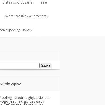
Dieta i odchudzanie
Inne
Dieta i odchudzanie
Skóra trądzikowa i problemy
Inne
anie: peelingi i kwasy
Skóra trądzikowa i problemy
anie: peelingi i kwasy
ukaj:
tatnie wpisy
Peelingi średniogłębokie: dla
kogo jest, jak go używać i