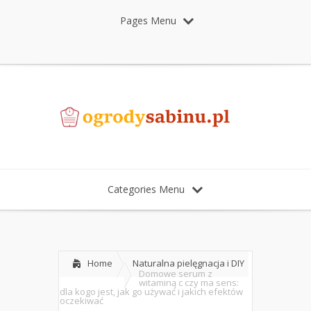
Pages Menu
Categories Menu
Home
Naturalna pielęgnacja i DIY
Domowe serum z
witaminą c czy ma sens:
dla kogo jest, jak go używać i jakich efektów
oczekiwać