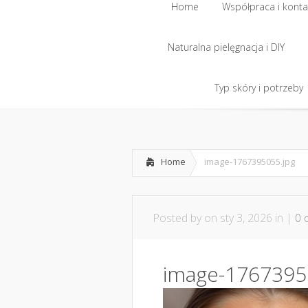
Home
Współpraca i konta
Naturalna pielęgnacja i DIY
Home
Współpraca i konta
Naturalna pielęgnacja i DIY
Typ skóry i potrzeby
Typ skóry i potrzeby
Home
image-1767395055.jpg
Posted by
on sty 3, 2026 in |
0 
image-1767395