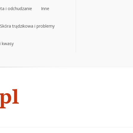
eta i odchudzanie
Inne
eta i odchudzanie
Skóra trądzikowa i problemy
Inne
 i kwasy
Skóra trądzikowa i problemy
 i kwasy