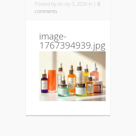
Posted by
on sty 3, 2026 in |
0
comments
image-
1767394939.jpg