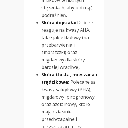
mlekowy w niższych
stężeniach, aby uniknąć
podrażnień.
Skóra dojrzała:
Dobrze
reaguje na kwasy AHA,
takie jak glikolowy (na
przebarwienia i
zmarszczki) oraz
migdałowy dla skóry
bardziej wrażliwej.
Skóra tłusta, mieszana i
trądzikowa:
Polecane są
kwasy salicylowy (BHA),
migdałowy, pirogronowy
oraz azelainowy, które
mają działanie
przeciwzapalne i
oczyszczające pory.