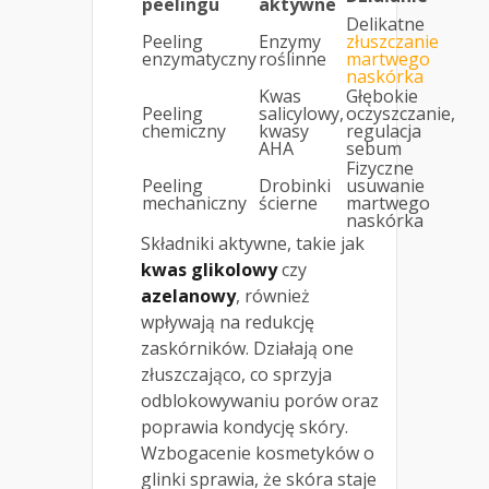
peelingu
aktywne
Delikatne
Peeling
Enzymy
złuszczanie
enzymatyczny
roślinne
martwego
naskórka
Kwas
Głębokie
Peeling
salicylowy,
oczyszczanie,
chemiczny
kwasy
regulacja
AHA
sebum
Fizyczne
Peeling
Drobinki
usuwanie
mechaniczny
ścierne
martwego
naskórka
Składniki aktywne, takie jak
kwas glikolowy
czy
azelanowy
, również
wpływają na redukcję
zaskórników. Działają one
złuszczająco, co sprzyja
odblokowywaniu porów oraz
poprawia kondycję skóry.
Wzbogacenie kosmetyków o
glinki sprawia, że skóra staje