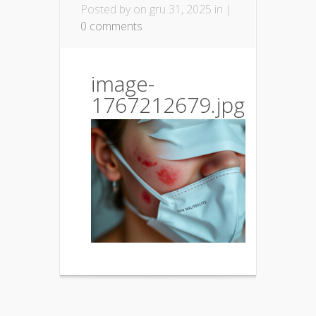
Posted by
on gru 31, 2025 in |
0 comments
image-
1767212679.jpg